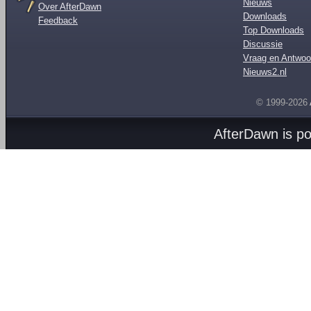
Nieuws
Over AfterDawn
Downloads
Feedback
Top Downloads
Discussie
Vraag en Antwoo
Nieuws2.nl
© 1999-2026
AfterDawn is p