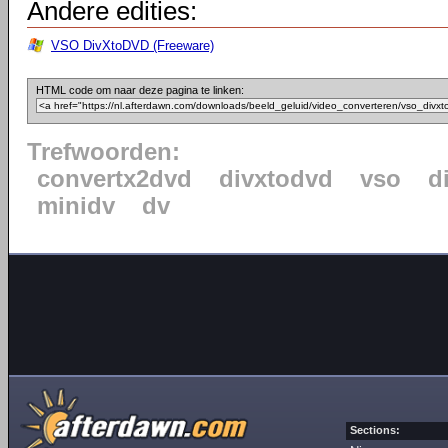
Andere edities:
VSO DivXtoDVD (Freeware)
HTML code om naar deze pagina te linken:
Trefwoorden:
convertx2dvd
divxtodvd
vso
d
minidv
dv
Sections: