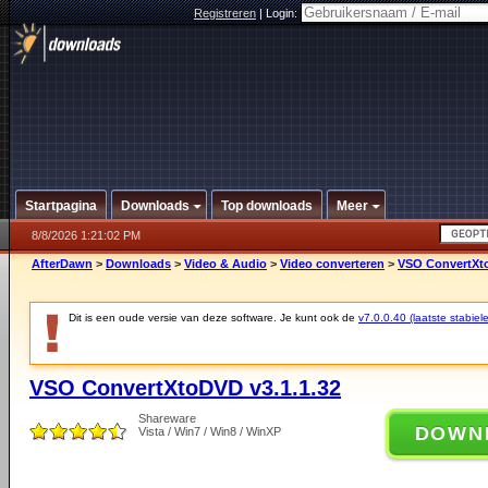
Registreren
|
Login:
Startpagina
Downloads
Top downloads
Meer
8/8/2026 1:21:02 PM
AfterDawn
>
Downloads
>
Video & Audio
>
Video converteren
>
VSO ConvertXto
Dit is een oude versie van deze software. Je kunt ook de
v7.0.0.40 (laatste stabiele
VSO ConvertXtoDVD v3.1.1.32
Shareware
DOWN
Vista / Win7 / Win8 / WinXP