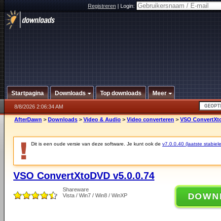
Registreren
|
Login:
Startpagina
Downloads
Top downloads
Meer
8/8/2026 2:06:34 AM
AfterDawn
>
Downloads
>
Video & Audio
>
Video converteren
>
VSO ConvertXto
Dit is een oude versie van deze software. Je kunt ook de
v7.0.0.40 (laatste stabiele
VSO ConvertXtoDVD v5.0.0.74
Shareware
DOWN
Vista / Win7 / Win8 / WinXP