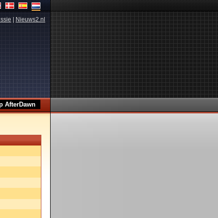
ssie
|
Nieuws2.nl