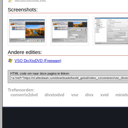
Screenshots:
Andere edities:
VSO DivXtoDVD (Freeware)
HTML code om naar deze pagina te linken:
Trefwoorden:
convertx2dvd
divxtodvd
vso
divx
xvid
minid