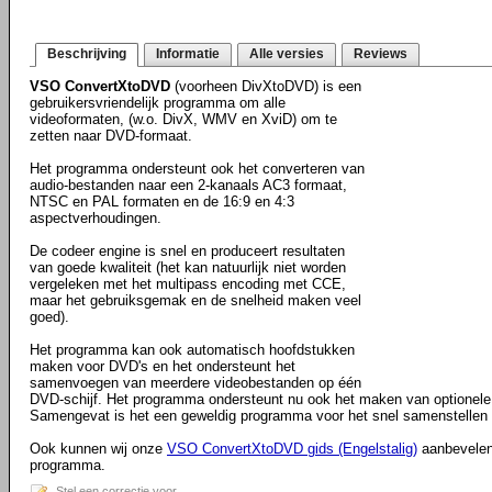
Beschrijving
Informatie
Alle versies
Reviews
VSO ConvertXtoDVD
(voorheen DivXtoDVD) is een
gebruikersvriendelijk programma om alle
videoformaten, (w.o. DivX, WMV en XviD) om te
zetten naar DVD-formaat.
Het programma ondersteunt ook het converteren van
audio-bestanden naar een 2-kanaals AC3 formaat,
NTSC en PAL formaten en de 16:9 en 4:3
aspectverhoudingen.
De codeer engine is snel en produceert resultaten
van goede kwaliteit (het kan natuurlijk niet worden
vergeleken met het multipass encoding met CCE,
maar het gebruiksgemak en de snelheid maken veel
goed).
Het programma kan ook automatisch hoofdstukken
maken voor DVD's en het ondersteunt het
samenvoegen van meerdere videobestanden op één
DVD-schijf. Het programma ondersteunt nu ook het maken van optionele 
Samengevat is het een geweldig programma voor het snel samenstellen
Ook kunnen wij onze
VSO ConvertXtoDVD gids (Engelstalig)
aanbevelen 
programma.
Stel een correctie voor