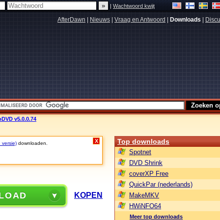
|
Wachtwoord kwijt
AfterDawn
|
Nieuws
|
Vraag en Antwoord
|
Downloads
|
Discu
DVD v5.0.0.74
Top downloads
X
 versie)
downloaden.
Spotnet
DVD Shrink
coverXP Free
QuickPar (nederlands)
LOAD
KOPEN
MakeMKV
HWiNFO64
Meer top downloads