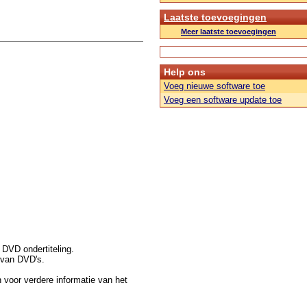
Laatste toevoegingen
Meer laatste toevoegingen
Help ons
Voeg nieuwe software toe
Voeg een software update toe
DVD ondertiteling.
 van DVD's.
voor verdere informatie van het