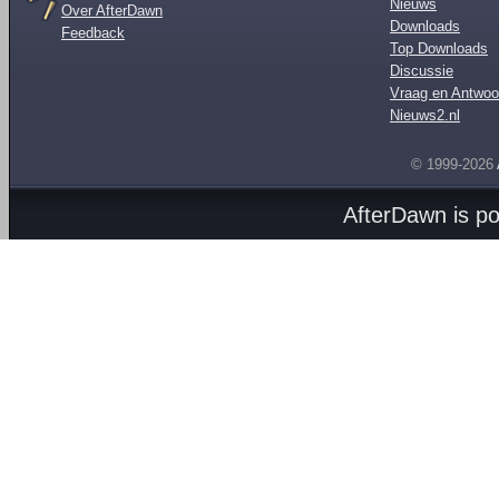
Nieuws
Over AfterDawn
Downloads
Feedback
Top Downloads
Discussie
Vraag en Antwoo
Nieuws2.nl
© 1999-2026
AfterDawn is p