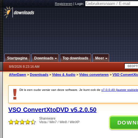
Registreren
|
Login:
Startpagina
Downloads
Top downloads
Meer
8/8/2026 8:23:16 AM
AfterDawn
>
Downloads
>
Video & Audio
>
Video converteren
>
VSO ConvertXto
Dit is een oude versie van deze software. Je kunt ook de
v7.0.0.40 (laatste stabiele
VSO ConvertXtoDVD v5.2.0.50
Shareware
DOWN
Vista / Win7 / Win8 / WinXP