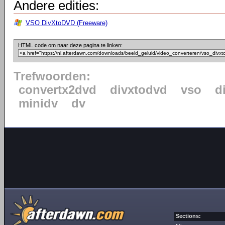
Andere edities:
VSO DivXtoDVD (Freeware)
HTML code om naar deze pagina te linken:
Trefwoorden:
convertx2dvd
divxtodvd
vso
d
minidv
dv
Sections: