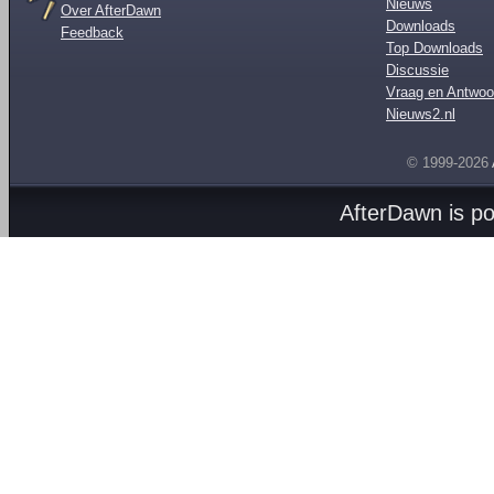
Nieuws
Over AfterDawn
Downloads
Feedback
Top Downloads
Discussie
Vraag en Antwoo
Nieuws2.nl
© 1999-2026
AfterDawn is p