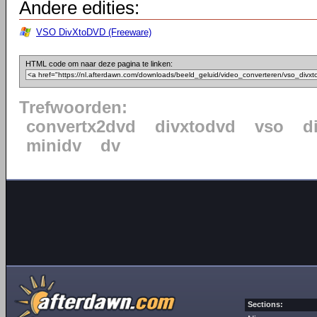
Andere edities:
VSO DivXtoDVD (Freeware)
HTML code om naar deze pagina te linken:
Trefwoorden:
convertx2dvd
divxtodvd
vso
d
minidv
dv
Sections: