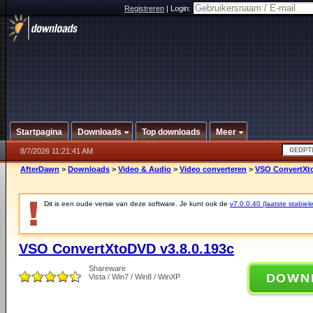
Registreren
|
Login:
Startpagina
Downloads
Top downloads
Meer
8/7/2026 11:21:41 AM
AfterDawn
>
Downloads
>
Video & Audio
>
Video converteren
>
VSO ConvertXto
Dit is een oude versie van deze software. Je kunt ook de
v7.0.0.40 (laatste stabiele
VSO ConvertXtoDVD v3.8.0.193c
Shareware
DOWN
Vista / Win7 / Win8 / WinXP