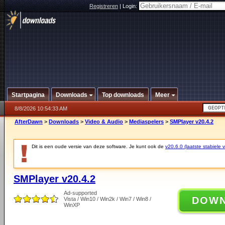
Registreren
|
Login:
Startpagina
Downloads
Top downloads
Meer
8/8/2026 10:54:33 AM
AfterDawn
>
Downloads
>
Video & Audio
>
Mediaspelers
>
SMPlayer v20.4.2
Dit is een oude versie van deze software. Je kunt ook de
v20.6.0 (laatste stabiele v
SMPlayer v20.4.2
Ad-supported
DOW
Vista / Win10 / Win2k / Win7 / Win8 /
WinXP