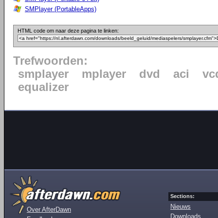
SMPlayer (PortableApps)
HTML code om naar deze pagina te linken:
Trefwoorden:
smplayer
mplayer
dvd
aci
vc
equalizer
Sections:
Nieuws
Over AfterDawn
Downloads