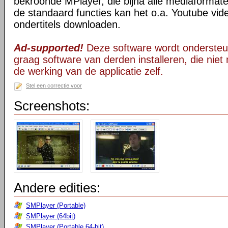
bekroonde MPlayer, die bijna alle mediaformate
de standaard functies kan het o.a. Youtube vid
ondertitels downloaden.
Ad-supported!
Deze software wordt ondersteu
graag software van derden installeren, die niet 
de werking van de applicatie zelf.
Stel een correctie voor
Screenshots:
Andere edities:
SMPlayer (Portable)
SMPlayer (64bit)
SMPlayer (Portable 64-bit)