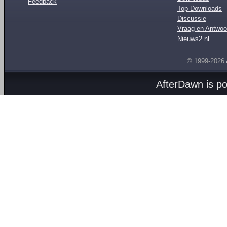
Feedback
Top Downloads
Discussie
Vraag en Antwoo
Nieuws2.nl
© 1999-2026
AfterDawn is p