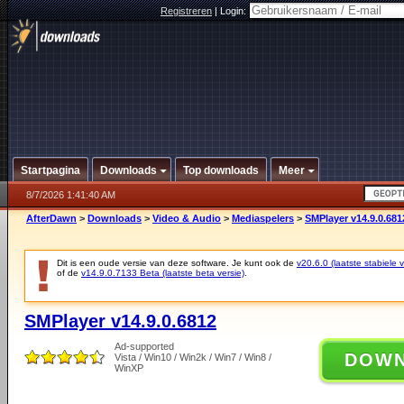
Registreren
|
Login:
Startpagina
Downloads
Top downloads
Meer
8/7/2026 1:41:40 AM
AfterDawn
>
Downloads
>
Video & Audio
>
Mediaspelers
>
SMPlayer v14.9.0.681
Dit is een oude versie van deze software. Je kunt ook de
v20.6.0 (laatste stabiele v
of de
v14.9.0.7133 Beta (laatste beta versie)
.
SMPlayer v14.9.0.6812
Ad-supported
DOW
Vista / Win10 / Win2k / Win7 / Win8 /
WinXP