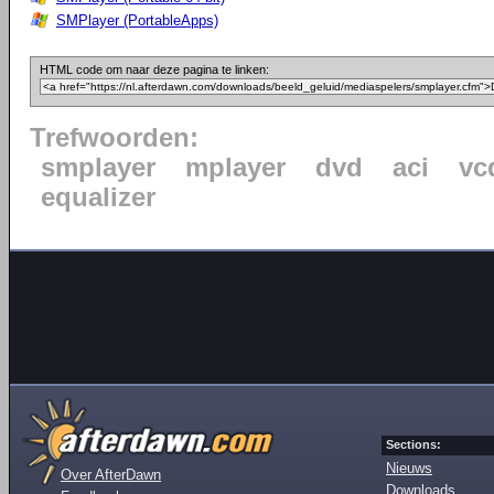
SMPlayer (PortableApps)
HTML code om naar deze pagina te linken:
Trefwoorden:
smplayer
mplayer
dvd
aci
vc
equalizer
Sections:
Nieuws
Over AfterDawn
Downloads