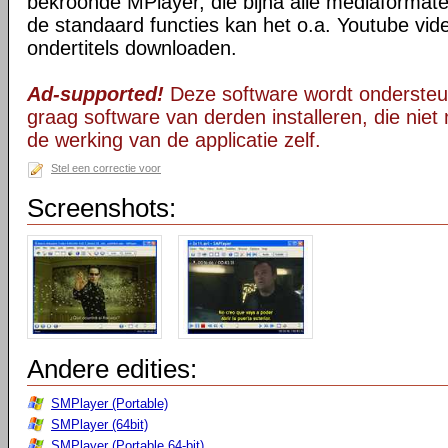
bekroonde MPlayer, die bijna alle mediaformate
de standaard functies kan het o.a. Youtube vid
ondertitels downloaden.
Ad-supported!
Deze software wordt ondersteu
graag software van derden installeren, die niet 
de werking van de applicatie zelf.
Stel een correctie voor
Screenshots:
Andere edities:
SMPlayer (Portable)
SMPlayer (64bit)
SMPlayer (Portable 64-bit)