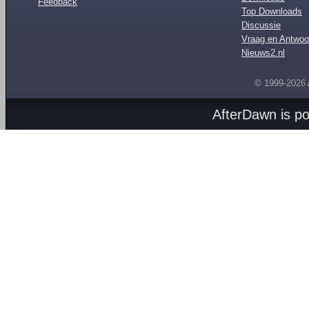
Feedback
Top Downloads
Discussie
Vraag en Antwoo
Nieuws2.nl
© 1999-2026
AfterDawn is p