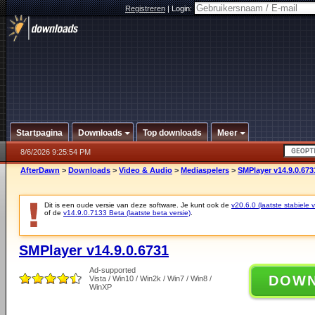
Registreren
|
Login:
Startpagina
Downloads
Top downloads
Meer
8/6/2026 9:25:54 PM
AfterDawn
>
Downloads
>
Video & Audio
>
Mediaspelers
>
SMPlayer v14.9.0.673
Dit is een oude versie van deze software. Je kunt ook de
v20.6.0 (laatste stabiele v
of de
v14.9.0.7133 Beta (laatste beta versie)
.
SMPlayer v14.9.0.6731
Ad-supported
DOW
Vista / Win10 / Win2k / Win7 / Win8 /
WinXP