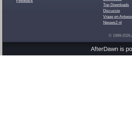
Feedback
Top Downloads
Discussie
Vraag en Antwoo
Nieuws2.nl
© 1999-2026
AfterDawn is p