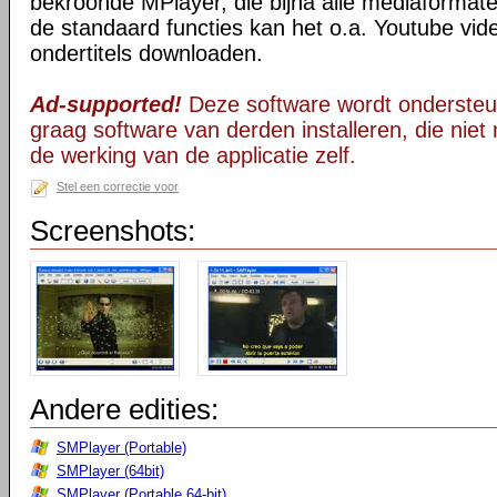
bekroonde MPlayer, die bijna alle mediaformate
de standaard functies kan het o.a. Youtube vid
ondertitels downloaden.
Ad-supported!
Deze software wordt ondersteu
graag software van derden installeren, die niet 
de werking van de applicatie zelf.
Stel een correctie voor
Screenshots:
Andere edities:
SMPlayer (Portable)
SMPlayer (64bit)
SMPlayer (Portable 64-bit)