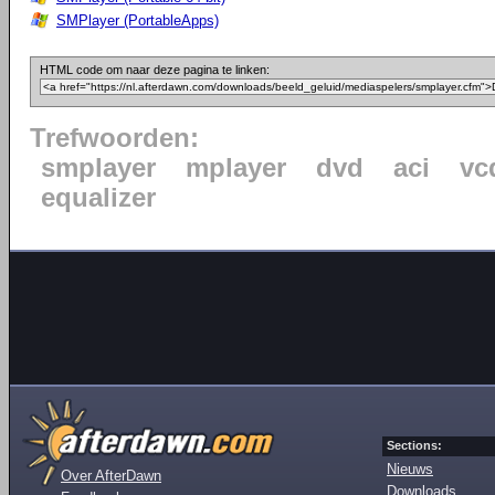
SMPlayer (PortableApps)
HTML code om naar deze pagina te linken:
Trefwoorden:
smplayer
mplayer
dvd
aci
vc
equalizer
Sections:
Nieuws
Over AfterDawn
Downloads