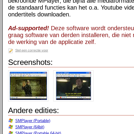
bekroonde MPlayer, die bijna alle mediaformate
de standaard functies kan het o.a. Youtube vid
ondertitels downloaden.
Ad-supported!
Deze software wordt ondersteu
graag software van derden installeren, die niet 
de werking van de applicatie zelf.
Stel een correctie voor
Screenshots:
Andere edities:
SMPlayer (Portable)
SMPlayer (64bit)
SMPlayer (Portable 64-bit)