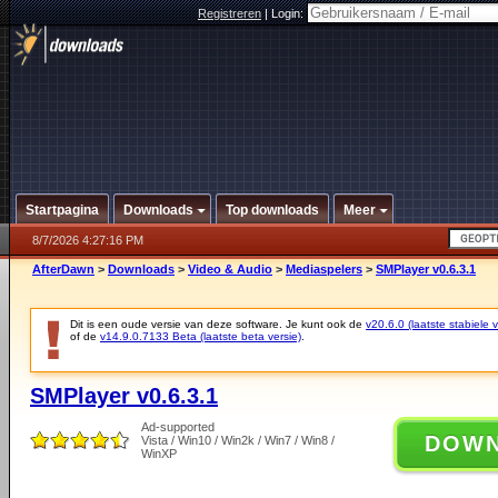
Registreren
|
Login:
Startpagina
Downloads
Top downloads
Meer
8/7/2026 4:27:16 PM
AfterDawn
>
Downloads
>
Video & Audio
>
Mediaspelers
>
SMPlayer v0.6.3.1
Dit is een oude versie van deze software. Je kunt ook de
v20.6.0 (laatste stabiele v
of de
v14.9.0.7133 Beta (laatste beta versie)
.
SMPlayer v0.6.3.1
Ad-supported
DOW
Vista / Win10 / Win2k / Win7 / Win8 /
WinXP