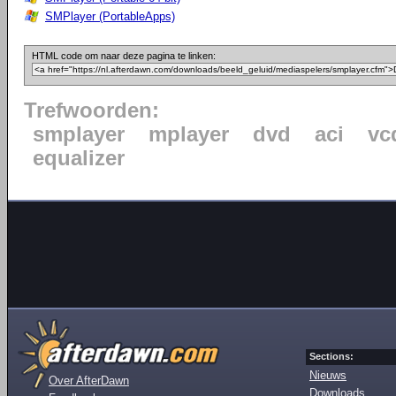
SMPlayer (PortableApps)
HTML code om naar deze pagina te linken:
Trefwoorden:
smplayer
mplayer
dvd
aci
vc
equalizer
Sections:
Nieuws
Over AfterDawn
Downloads