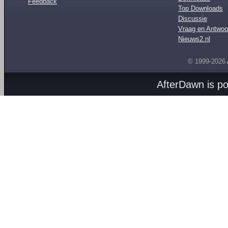
Feedback
Top Downloads
Discussie
Vraag en Antwoo
Nieuws2.nl
© 1999-2026
AfterDawn is p