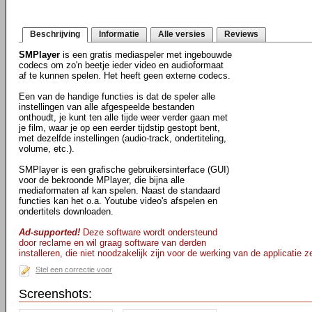
Beschrijving
Informatie
Alle versies
Reviews
SMPlayer
is een gratis mediaspeler met ingebouwde
codecs om zo'n beetje ieder video en audioformaat
af te kunnen spelen. Het heeft geen externe codecs.
Een van de handige functies is dat de speler alle
instellingen van alle afgespeelde bestanden
onthoudt, je kunt ten alle tijde weer verder gaan met
je film, waar je op een eerder tijdstip gestopt bent,
met dezelfde instellingen (audio-track, ondertiteling,
volume, etc.).
SMPlayer is een grafische gebruikersinterface (GUI)
voor de bekroonde MPlayer, die bijna alle
mediaformaten af kan spelen. Naast de standaard
functies kan het o.a. Youtube video's afspelen en
ondertitels downloaden.
Ad-supported!
Deze software wordt ondersteund
door reclame en wil graag software van derden
installeren, die niet noodzakelijk zijn voor de werking van de applicatie ze
Stel een correctie voor
Screenshots: