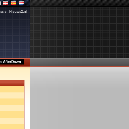
ssie
|
Nieuws2.nl