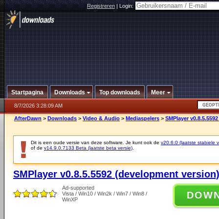
Registreren
|
Login:
Startpagina
Downloads
Top downloads
Meer
8/7/2026 3:28:09 AM
AfterDawn
>
Downloads
>
Video & Audio
>
Mediaspelers
>
SMPlayer v0.8.5.5592
Dit is een oude versie van deze software. Je kunt ook de
v20.6.0 (laatste stabiele v
of de
v14.9.0.7133 Beta (laatste beta versie)
.
SMPlayer v0.8.5.5592 (development version
Ad-supported
DOW
Vista / Win10 / Win2k / Win7 / Win8 /
WinXP