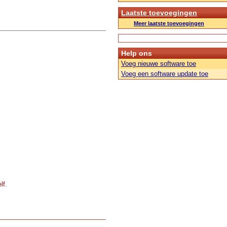
Laatste toevoegingen
Meer laatste toevoegingen
Help ons
Voeg nieuwe software toe
Voeg een software update toe
lf.