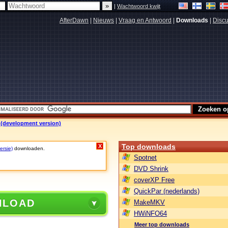
|
Wachtwoord kwijt
AfterDawn
|
Nieuws
|
Vraag en Antwoord
|
Downloads
|
Discu
 (development version)
Top downloads
X
ersie)
downloaden.
Spotnet
DVD Shrink
)
coverXP Free
QuickPar (nederlands)
NLOAD
MakeMKV
HWiNFO64
Meer top downloads