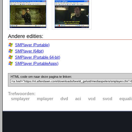
Andere edities:
SMPlayer (Portable)
SMPlayer (64bit)
SMPlayer (Portable 64-bit)
SMPlayer (PortableApps)
HTML code om naar deze pagina te linken:
Trefwoorden:
smplayer
mplayer
dvd
aci
vcd
svcd
equali