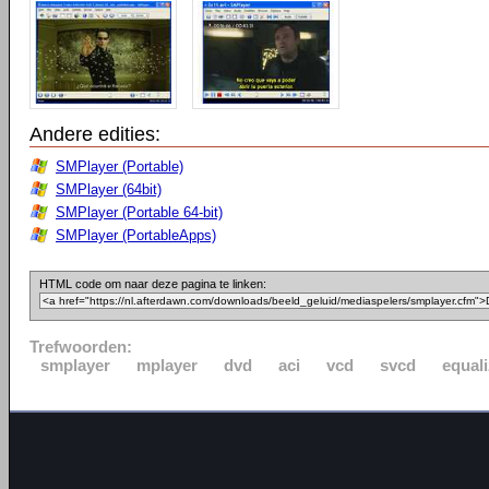
Andere edities:
SMPlayer (Portable)
SMPlayer (64bit)
SMPlayer (Portable 64-bit)
SMPlayer (PortableApps)
HTML code om naar deze pagina te linken:
Trefwoorden:
smplayer
mplayer
dvd
aci
vcd
svcd
equali