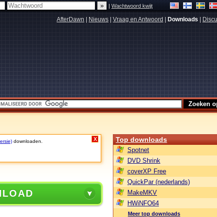
|
Wachtwoord kwijt
AfterDawn
|
Nieuws
|
Vraag en Antwoord
|
Downloads
|
Discu
Top downloads
X
ersie)
downloaden.
Spotnet
DVD Shrink
coverXP Free
QuickPar (nederlands)
NLOAD
MakeMKV
HWiNFO64
Meer top downloads