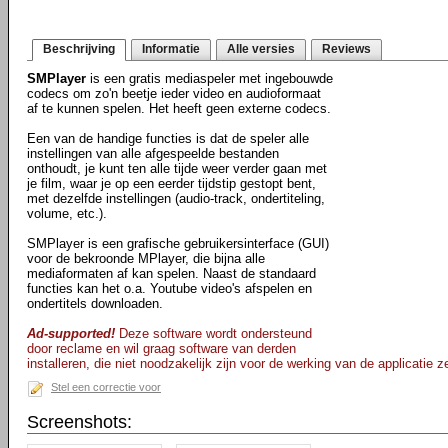
Beschrijving
Informatie
Alle versies
Reviews
SMPlayer
is een gratis mediaspeler met ingebouwde
codecs om zo'n beetje ieder video en audioformaat
af te kunnen spelen. Het heeft geen externe codecs.
Een van de handige functies is dat de speler alle
instellingen van alle afgespeelde bestanden
onthoudt, je kunt ten alle tijde weer verder gaan met
je film, waar je op een eerder tijdstip gestopt bent,
met dezelfde instellingen (audio-track, ondertiteling,
volume, etc.).
SMPlayer is een grafische gebruikersinterface (GUI)
voor de bekroonde MPlayer, die bijna alle
mediaformaten af kan spelen. Naast de standaard
functies kan het o.a. Youtube video's afspelen en
ondertitels downloaden.
Ad-supported!
Deze software wordt ondersteund
door reclame en wil graag software van derden
installeren, die niet noodzakelijk zijn voor de werking van de applicatie ze
Stel een correctie voor
Screenshots: