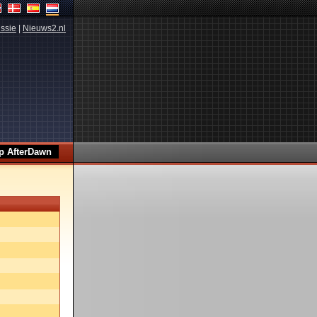
ssie
|
Nieuws2.nl