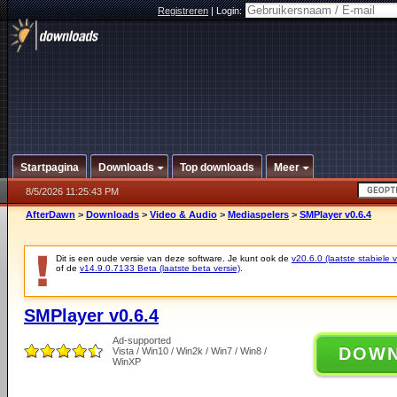
Registreren
|
Login:
Startpagina
Downloads
Top downloads
Meer
8/5/2026 11:25:43 PM
AfterDawn
>
Downloads
>
Video & Audio
>
Mediaspelers
>
SMPlayer v0.6.4
Dit is een oude versie van deze software. Je kunt ook de
v20.6.0 (laatste stabiele v
of de
v14.9.0.7133 Beta (laatste beta versie)
.
SMPlayer v0.6.4
Ad-supported
DOW
Vista / Win10 / Win2k / Win7 / Win8 /
WinXP