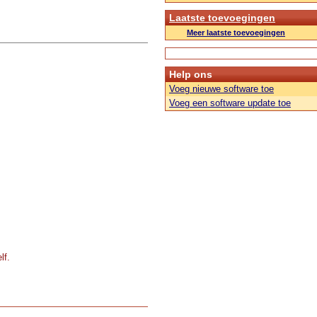
Laatste toevoegingen
Meer laatste toevoegingen
Help ons
Voeg nieuwe software toe
Voeg een software update toe
lf.