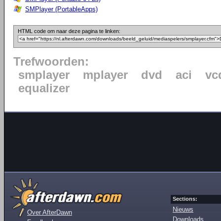
SMPlayer (PortableApps)
HTML code om naar deze pagina te linken:
Trefwoorden:
smplayer
mplayer
dvd
aci
vc
equalizer
Sections:
Nieuws
Over AfterDawn
Downloads