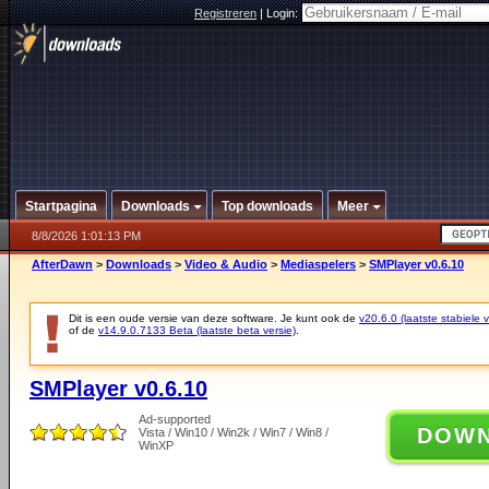
Registreren
|
Login:
Startpagina
Downloads
Top downloads
Meer
8/8/2026 1:01:13 PM
AfterDawn
>
Downloads
>
Video & Audio
>
Mediaspelers
>
SMPlayer v0.6.10
Dit is een oude versie van deze software. Je kunt ook de
v20.6.0 (laatste stabiele v
of de
v14.9.0.7133 Beta (laatste beta versie)
.
SMPlayer v0.6.10
Ad-supported
DOW
Vista / Win10 / Win2k / Win7 / Win8 /
WinXP