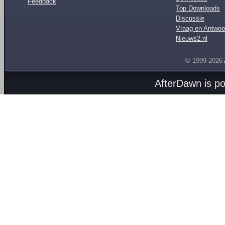
Feedback
Top Downloads
Discussie
Vraag en Antwoo
Nieuws2.nl
© 1999-2026
AfterDawn is p