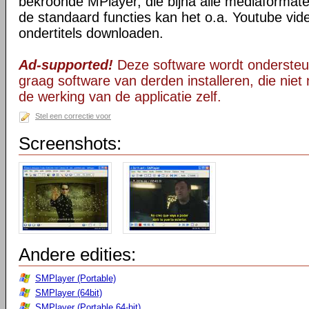
bekroonde MPlayer, die bijna alle mediaformate
de standaard functies kan het o.a. Youtube vid
ondertitels downloaden.
Ad-supported!
Deze software wordt ondersteu
graag software van derden installeren, die niet 
de werking van de applicatie zelf.
Stel een correctie voor
Screenshots:
Andere edities:
SMPlayer (Portable)
SMPlayer (64bit)
SMPlayer (Portable 64-bit)