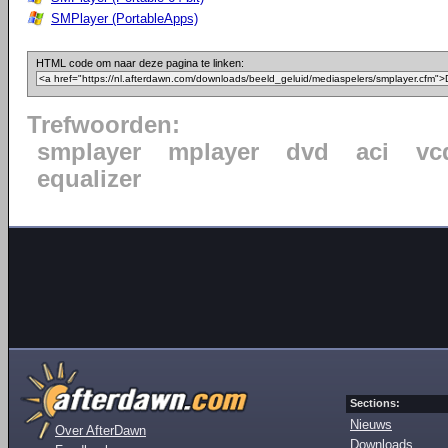
SMPlayer (PortableApps)
HTML code om naar deze pagina te linken:
Trefwoorden:
smplayer
mplayer
dvd
aci
vc
equalizer
Sections:
Nieuws
Over AfterDawn
Downloads