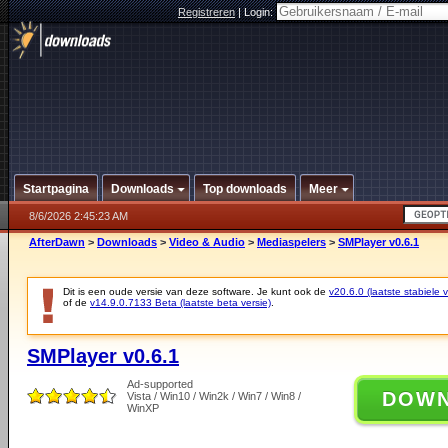
Registreren
|
Login:
Startpagina
Downloads
Top downloads
Meer
8/6/2026 2:45:23 AM
AfterDawn
>
Downloads
>
Video & Audio
>
Mediaspelers
>
SMPlayer v0.6.1
Dit is een oude versie van deze software. Je kunt ook de
v20.6.0 (laatste stabiele v
of de
v14.9.0.7133 Beta (laatste beta versie)
.
SMPlayer v0.6.1
Ad-supported
DOW
Vista / Win10 / Win2k / Win7 / Win8 /
WinXP