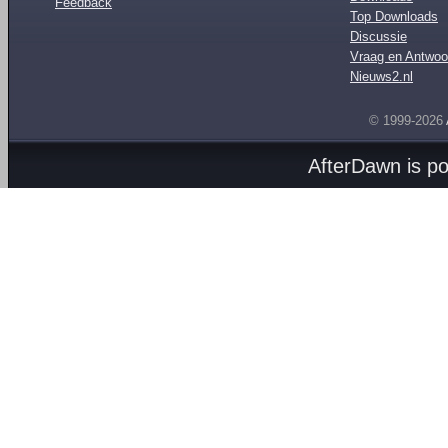
Feedback
Top Downloads
Discussie
Vraag en Antwoo
Nieuws2.nl
© 1999-2026
AfterDawn is p