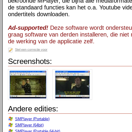
bekroonde MPlayer, die bijna alle mediaformate
de standaard functies kan het o.a. Youtube vid
ondertitels downloaden.
Ad-supported!
Deze software wordt ondersteu
graag software van derden installeren, die niet 
de werking van de applicatie zelf.
Stel een correctie voor
Screenshots:
Andere edities:
SMPlayer (Portable)
SMPlayer (64bit)
SMPlayer (Portable 64-bit)