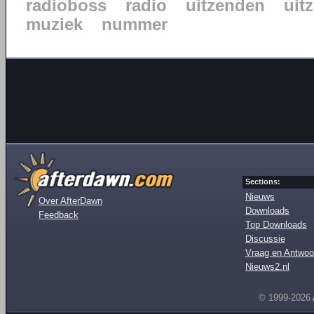
radioboss
radio
uitzenden
uit
muziek
nummer
Sections:
Nieuws
Over AfterDawn
Downloads
Feedback
Top Downloads
Discussie
Vraag en Antwoo
Nieuws2.nl
© 1999-2026