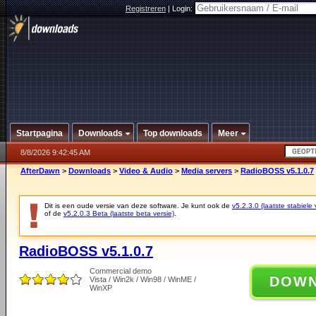
Registreren
|
Login:
Startpagina
Downloads
Top downloads
Meer
8/8/2026 9:42:45 AM
AfterDawn
>
Downloads
>
Video & Audio
>
Media servers
>
RadioBOSS v5.1.0.7
Dit is een oude versie van deze software. Je kunt ook de
v5.2.3.0 (laatste stabiele 
of de
v5.2.0.3 Beta (laatste beta versie)
.
RadioBOSS v5.1.0.7
Commercial demo
DOW
Vista / Win2k / Win98 / WinME /
WinXP