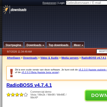
Registreren
|
Login:
Startpagina
Downloads
Top downloads
Meer
8/7/2026 11:34:49 AM
AfterDawn
>
Downloads
>
Video & Audio
>
Media servers
>
RadioBOSS v4.7.4.1
Dit is een oude versie van deze software. Je kunt ook de
v5.2.3.0 (laatste stabiele 
of de
v5.2.0.3 Beta (laatste beta versie)
.
RadioBOSS v4.7.4.1
Commercial demo
DOW
Vista / Win2k / Win98 / WinME /
WinXP