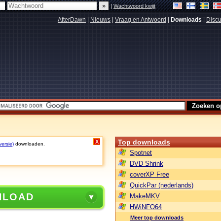
|
Wachtwoord kwijt
AfterDawn
|
Nieuws
|
Vraag en Antwoord
|
Downloads
|
Discu
Top downloads
X
versie)
downloaden.
Spotnet
DVD Shrink
coverXP Free
QuickPar (nederlands)
NLOAD
MakeMKV
HWiNFO64
Meer top downloads