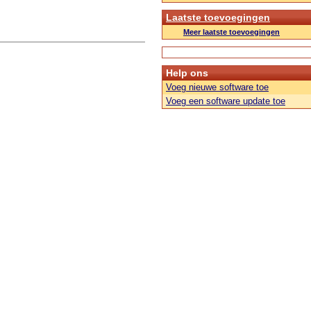
Laatste toevoegingen
Meer laatste toevoegingen
Help ons
Voeg nieuwe software toe
Voeg een software update toe