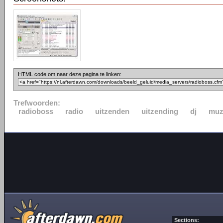
HTML code om naar deze pagina te linken:
Trefwoorden:
radioboss
radio
uitzenden
uitzending
dj
muz
Sections: