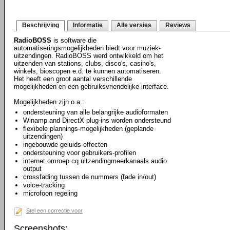
Beschrijving
Informatie
Alle versies
Reviews
RadioBOSS
is software die
automatiseringsmogelijkheden biedt voor muziek-
uitzendingen. RadioBOSS werd ontwikkeld om het
uitzenden van stations, clubs, disco's, casino's,
winkels, bioscopen e.d. te kunnen automatiseren.
Het heeft een groot aantal verschillende
mogelijkheden en een gebruiksvriendelijke interface.
Mogelijkheden zijn o.a.:
ondersteuning van alle belangrijke audioformaten
Winamp and DirectX plug-ins worden ondersteund
flexibele plannings-mogelijkheden (geplande
uitzendingen)
ingebouwde geluids-effecten
ondersteuning voor gebruikers-profilen
internet omroep cq uitzendingmeerkanaals audio
output
crossfading tussen de nummers (fade in/out)
voice-tracking
microfoon regeling
Stel een correctie voor
Screenshots: