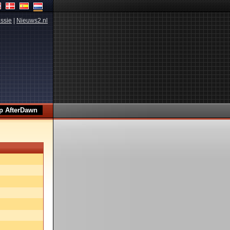
ssie
|
Nieuws2.nl