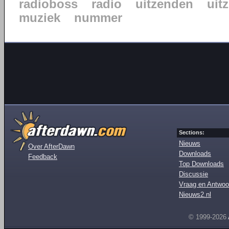
radioboss
radio
uitzenden
uit
muziek
nummer
Sections:
Nieuws
Over AfterDawn
Downloads
Feedback
Top Downloads
Discussie
Vraag en Antwoo
Nieuws2.nl
© 1999-2026