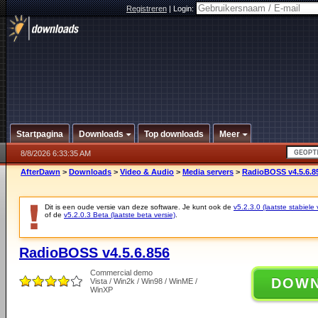
Registreren
|
Login:
Startpagina
Downloads
Top downloads
Meer
8/8/2026 6:33:35 AM
AfterDawn
>
Downloads
>
Video & Audio
>
Media servers
>
RadioBOSS v4.5.6.8
Dit is een oude versie van deze software. Je kunt ook de
v5.2.3.0 (laatste stabiele 
of de
v5.2.0.3 Beta (laatste beta versie)
.
RadioBOSS v4.5.6.856
Commercial demo
DOW
Vista / Win2k / Win98 / WinME /
WinXP