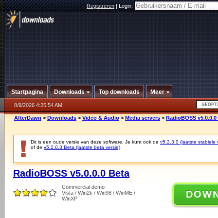
Registreren
|
Login:
Startpagina
Downloads
Top downloads
Meer
8/9/2026 4:25:54 AM
AfterDawn
>
Downloads
>
Video & Audio
>
Media servers
>
RadioBOSS v5.0.0.0
Dit is een oude versie van deze software. Je kunt ook de
v5.2.3.0 (laatste stabiele 
of de
v5.2.0.3 Beta (laatste beta versie)
.
RadioBOSS v5.0.0.0 Beta
Commercial demo
DOW
Vista / Win2k / Win98 / WinME /
WinXP