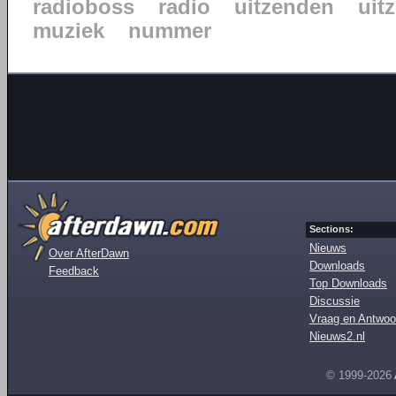
radioboss
radio
uitzenden
uit
muziek
nummer
Sections:
Nieuws
Over AfterDawn
Downloads
Feedback
Top Downloads
Discussie
Vraag en Antwoo
Nieuws2.nl
© 1999-2026