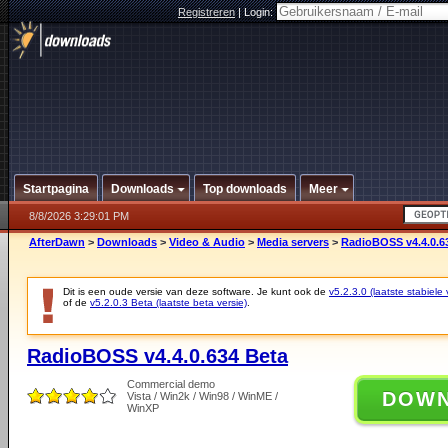
Registreren
|
Login:
Startpagina
Downloads
Top downloads
Meer
8/8/2026 3:29:01 PM
AfterDawn
>
Downloads
>
Video & Audio
>
Media servers
>
RadioBOSS v4.4.0.6
Dit is een oude versie van deze software. Je kunt ook de
v5.2.3.0 (laatste stabiele 
of de
v5.2.0.3 Beta (laatste beta versie)
.
RadioBOSS v4.4.0.634 Beta
Commercial demo
DOW
Vista / Win2k / Win98 / WinME /
WinXP