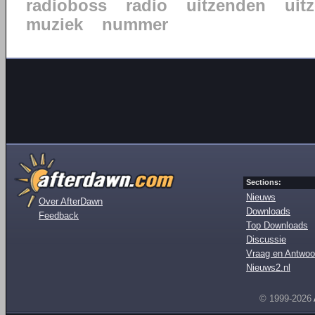
radioboss
radio
uitzenden
uit
muziek
nummer
Sections:
Nieuws
Over AfterDawn
Downloads
Feedback
Top Downloads
Discussie
Vraag en Antwoo
Nieuws2.nl
© 1999-2026