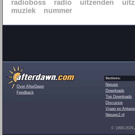
radioboss
radio
uitzenden
uit
muziek
nummer
Sections:
Nieuws
Over AfterDawn
Downloads
Feedback
Top Downloads
Discussie
Vraag en Antwoo
Nieuws2.nl
© 1999-2026