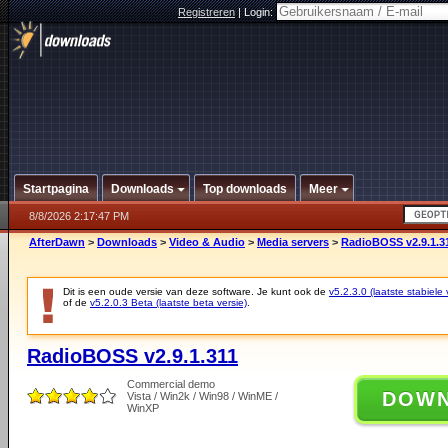
Registreren
|
Login:
Startpagina
Downloads
Top downloads
Meer
8/8/2026 2:17:47 PM
AfterDawn
>
Downloads
>
Video & Audio
>
Media servers
>
RadioBOSS v2.9.1.3
Dit is een oude versie van deze software. Je kunt ook de
v5.2.3.0 (laatste stabiele 
of de
v5.2.0.3 Beta (laatste beta versie)
.
RadioBOSS v2.9.1.311
Commercial demo
DOW
Vista / Win2k / Win98 / WinME /
WinXP