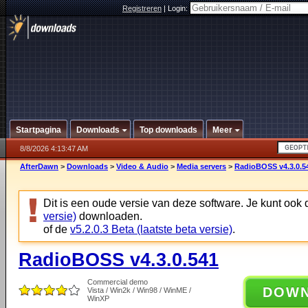
Registreren
|
Login:
Startpagina
Downloads
Top downloads
Meer
8/8/2026 4:13:47 AM
AfterDawn
>
Downloads
>
Video & Audio
>
Media servers
>
RadioBOSS v4.3.0.5
Dit is een oude versie van deze software. Je kunt ook
versie)
downloaden.
of de
v5.2.0.3 Beta (laatste beta versie)
.
RadioBOSS v4.3.0.541
Commercial demo
DOW
Vista / Win2k / Win98 / WinME /
WinXP