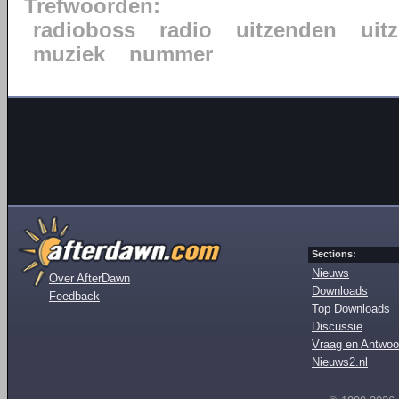
Trefwoorden:
radioboss
radio
uitzenden
uit
muziek
nummer
Sections:
Nieuws
Over AfterDawn
Downloads
Feedback
Top Downloads
Discussie
Vraag en Antwoo
Nieuws2.nl