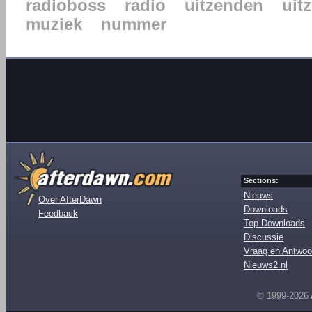
radioboss
radio
uitzenden
uit
muziek
nummer
Sections:
Nieuws
Over AfterDawn
Downloads
Feedback
Top Downloads
Discussie
Vraag en Antwoo
Nieuws2.nl
© 1999-2026