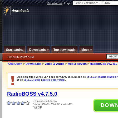
Registreren
|
Login:
Startpagina
Downloads
Top downloads
Meer
8/9/2026 4:33:42 AM
AfterDawn
>
Downloads
>
Video & Audio
>
Media servers
>
RadioBOSS v4.7.5.0
Dit is een oude versie van deze software. Je kunt ook de
v5.2.3.0 (laatste stabiele 
of de
v5.2.0.3 Beta (laatste beta versie)
.
RadioBOSS v4.7.5.0
Commercial demo
DOW
Vista / Win2k / Win98 / WinME /
WinXP