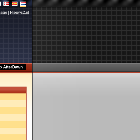
ssie
|
Nieuws2.nl