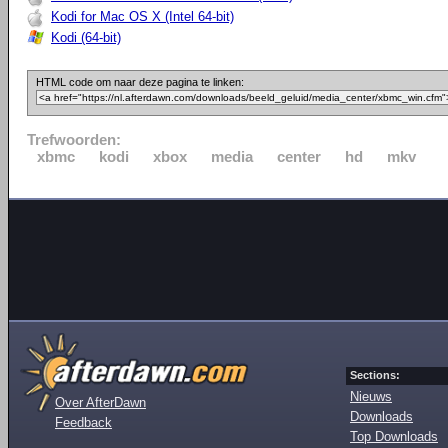
Kodi for Mac OS X (Intel 64-bit)
Kodi (64-bit)
HTML code om naar deze pagina te linken:
Trefwoorden:
xbmc
kodi
xbox
media
center
hd
mkv
Sections:
Nieuws
Over AfterDawn
Downloads
Feedback
Top Downloads