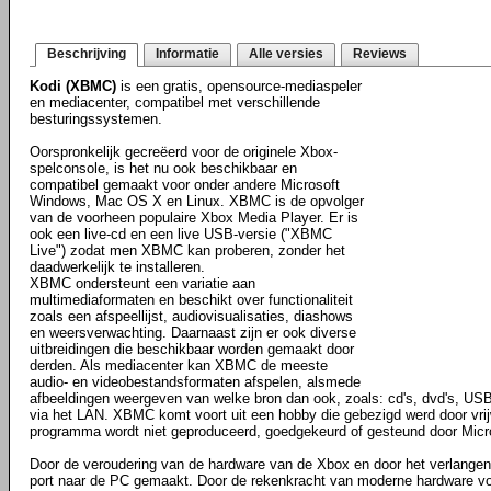
Beschrijving
Informatie
Alle versies
Reviews
Kodi (XBMC)
is een gratis, opensource-mediaspeler
en mediacenter, compatibel met verschillende
besturingssystemen.
Oorspronkelijk gecreëerd voor de originele Xbox-
spelconsole, is het nu ook beschikbaar en
compatibel gemaakt voor onder andere Microsoft
Windows, Mac OS X en Linux. XBMC is de opvolger
van de voorheen populaire Xbox Media Player. Er is
ook een live-cd en een live USB-versie ("XBMC
Live") zodat men XBMC kan proberen, zonder het
daadwerkelijk te installeren.
XBMC ondersteunt een variatie aan
multimediaformaten en beschikt over functionaliteit
zoals een afspeellijst, audiovisualisaties, diashows
en weersverwachting. Daarnaast zijn er ook diverse
uitbreidingen die beschikbaar worden gemaakt door
derden. Als mediacenter kan XBMC de meeste
audio- en videobestandsformaten afspelen, alsmede
afbeeldingen weergeven van welke bron dan ook, zoals: cd's, dvd's, USB
via het LAN. XBMC komt voort uit een hobby die gebezigd werd door vrijwil
programma wordt niet geproduceerd, goedgekeurd of gesteund door Micr
Door de veroudering van de hardware van de Xbox en door het verlangen o
port naar de PC gemaakt. Door de rekenkracht van moderne hardware vo