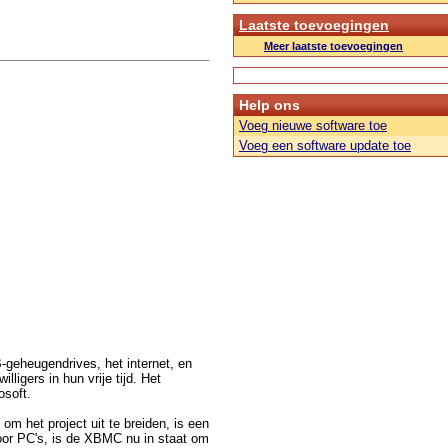
Laatste toevoegingen
Meer laatste toevoegingen
Help ons
Voeg nieuwe software toe
Voeg een software update toe
-geheugendrives, het internet, en
ligers in hun vrije tijd. Het
osoft.
m het project uit te breiden, is een
or PC's, is de XBMC nu in staat om