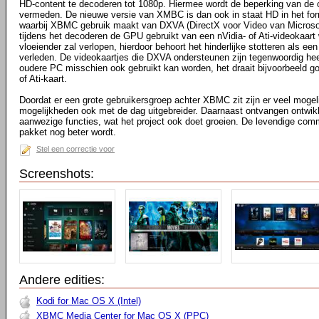
HD-content te decoderen tot 1080p. Hiermee wordt de beperking van de
vermeden. De nieuwe versie van XMBC is dan ook in staat HD in het fo
waarbij XBMC gebruik maakt van DXVA (DirectX voor Video van Microsoft)
tijdens het decoderen de GPU gebruikt van een nVidia- of Ati-videokaart
vloeiender zal verlopen, hierdoor behoort het hinderlijke stotteren als een 
verleden. De videokaartjes die DXVA ondersteunen zijn tegenwoordig he
oudere PC misschien ook gebruikt kan worden, het draait bijvoorbeeld g
of Ati-kaart.
Doordat er een grote gebruikersgroep achter XBMC zit zijn er veel moge
mogelijkheden ook met de dag uitgebreider. Daarnaast ontvangen ontwik
aanwezige functies, wat het project ook doet groeien. De levendige comm
pakket nog beter wordt.
Stel een correctie voor
Screenshots:
Andere edities:
Kodi for Mac OS X (Intel)
XBMC Media Center for Mac OS X (PPC)