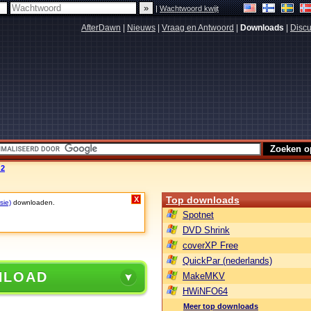
|
Wachtwoord kwijt
AfterDawn
|
Nieuws
|
Vraag en Antwoord
|
Downloads
|
Discu
 2
Top downloads
X
sie)
downloaden.
Spotnet
DVD Shrink
coverXP Free
QuickPar (nederlands)
NLOAD
MakeMKV
HWiNFO64
Meer top downloads