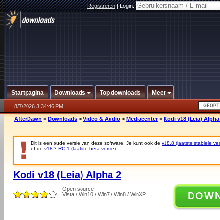
Registreren
|
Login:
Startpagina
Downloads
Top downloads
Meer
8/7/2026 3:34:46 PM
AfterDawn
>
Downloads
>
Video & Audio
>
Mediacenter
>
Kodi v18 (Leia) Alpha
Dit is een oude versie van deze software. Je kunt ook de
v18.8 (laatste stabiele ver
of de
v18.2 RC 1 (laatste beta versie)
.
Kodi v18 (Leia) Alpha 2
Open source
DOW
Vista / Win10 / Win7 / Win8 / WinXP