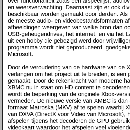
over functionaliteit zoals een afspeellijst, audio
en weersverwachting. Daarnaast zijn er ook dive
beschikbaar worden gemaakt door derden. Al
de meeste audio- en videobestandsformaten a
afbeeldingen weergeven van welke bron dan ook,
USB-geheugendrives, het internet, en via het
uit een hobby die gebezigd werd door vrijwilligers
programma wordt niet geproduceerd, goedgeke
Microsoft.
Door de veroudering van de hardware van de X
verlangen om het project uit te breiden, is een
gemaakt. Door de rekenkracht van moderne har
XBMC nu in staat om HD-content te decoderen
wordt de beperking van de originele Xbox-ver
vermeden. De nieuwe versie van XMBC is dan o
formaat Matroska (MKV) af te spelen waarbij
van DXVA (DirectX voor Video van Microsoft), hi
afspelen tijdens het decoderen de GPU gebruikt
videokaart waardoor het afspelen veel vloeiende