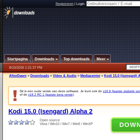
Registreren
|
Login:
Startpagina
Downloads
Top downloads
Meer
8/10/2026 1:21:37 PM
AfterDawn
>
Downloads
>
Video & Audio
>
Mediacenter
>
Kodi 15.0 (Isengard) 
Dit is een oude versie van deze software. Je kunt ook de
v18.8 (laatste stabiele ver
of de
v18.2 RC 1 (laatste beta versie)
.
Kodi 15.0 (Isengard) Alpha 2
Open source
DOW
Vista / Win10 / Win7 / Win8 / WinXP