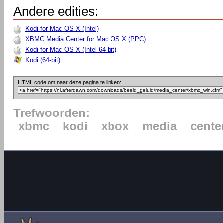
Andere edities:
Kodi for Mac OS X (Intel)
XBMC Media Center for Mac OS X (PPC)
Kodi for Mac OS X (Intel 64-bit)
Kodi (64-bit)
HTML code om naar deze pagina te linken:
Trefwoorden:
xbmc
kodi
xbox
media
cente