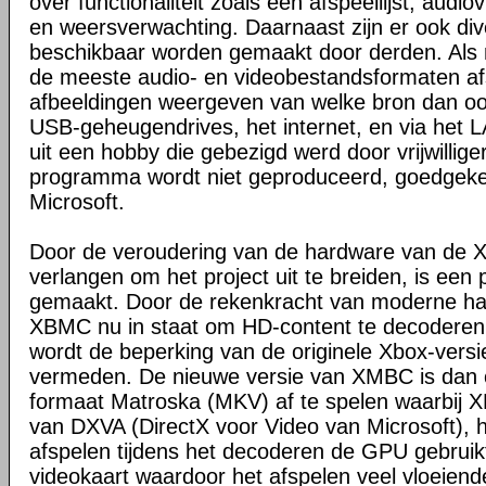
over functionaliteit zoals een afspeellijst, audio
en weersverwachting. Daarnaast zijn er ook dive
beschikbaar worden gemaakt door derden. Al
de meeste audio- en videobestandsformaten a
afbeeldingen weergeven van welke bron dan ook,
USB-geheugendrives, het internet, en via het
uit een hobby die gebezigd werd door vrijwilligers
programma wordt niet geproduceerd, goedgeke
Microsoft.
Door de veroudering van de hardware van de X
verlangen om het project uit te breiden, is een
gemaakt. Door de rekenkracht van moderne har
XBMC nu in staat om HD-content te decoderen
wordt de beperking van de originele Xbox-ver
vermeden. De nieuwe versie van XMBC is dan o
formaat Matroska (MKV) af te spelen waarbij
van DXVA (DirectX voor Video van Microsoft), hi
afspelen tijdens het decoderen de GPU gebruikt
videokaart waardoor het afspelen veel vloeiende