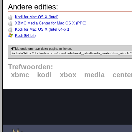
Andere edities:
Kodi for Mac OS X (Intel)
XBMC Media Center for Mac OS X (PPC)
Kodi for Mac OS X (Intel 64-bit)
Kodi (64-bit)
HTML code om naar deze pagina te linken:
Trefwoorden:
xbmc
kodi
xbox
media
cente