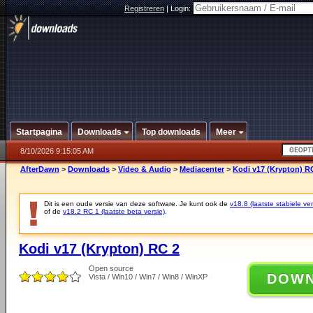
Registreren
|
Login:
Startpagina
Downloads
Top downloads
Meer
8/10/2026 9:15:05 AM
AfterDawn
>
Downloads
>
Video & Audio
>
Mediacenter
>
Kodi v17 (Krypton) R
Dit is een oude versie van deze software. Je kunt ook de
v18.8 (laatste stabiele ver
of de
v18.2 RC 1 (laatste beta versie)
.
Kodi v17 (Krypton) RC 2
Open source
DOW
Vista / Win10 / Win7 / Win8 / WinXP