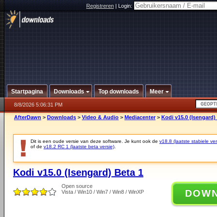
Registreren
|
Login:
Startpagina
Downloads
Top downloads
Meer
8/8/2026 5:06:31 PM
AfterDawn
>
Downloads
>
Video & Audio
>
Mediacenter
>
Kodi v15.0 (Isengard)
Dit is een oude versie van deze software. Je kunt ook de
v18.8 (laatste stabiele ver
of de
v18.2 RC 1 (laatste beta versie)
.
Kodi v15.0 (Isengard) Beta 1
Open source
DOW
Vista / Win10 / Win7 / Win8 / WinXP