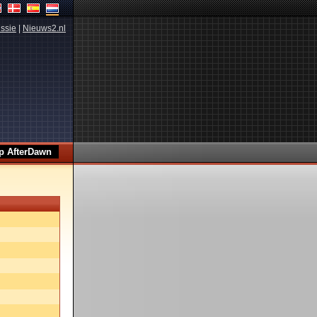
ssie
|
Nieuws2.nl