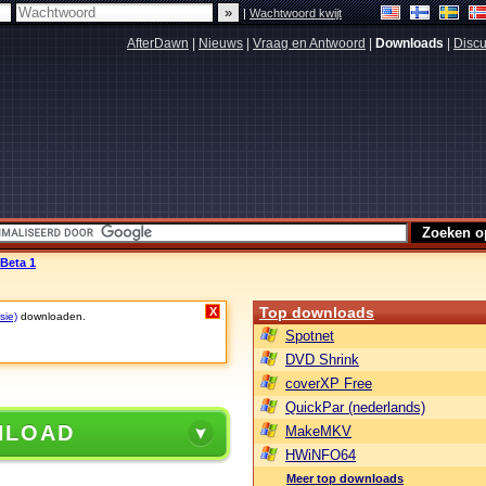
|
Wachtwoord kwijt
AfterDawn
|
Nieuws
|
Vraag en Antwoord
|
Downloads
|
Discu
 Beta 1
Top downloads
X
sie)
downloaden.
Spotnet
DVD Shrink
coverXP Free
QuickPar (nederlands)
NLOAD
MakeMKV
HWiNFO64
Meer top downloads