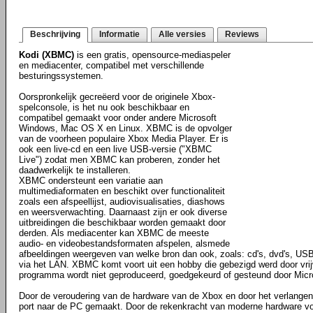
Beschrijving
Informatie
Alle versies
Reviews
Kodi (XBMC)
is een gratis, opensource-mediaspeler
en mediacenter, compatibel met verschillende
besturingssystemen.
Oorspronkelijk gecreëerd voor de originele Xbox-
spelconsole, is het nu ook beschikbaar en
compatibel gemaakt voor onder andere Microsoft
Windows, Mac OS X en Linux. XBMC is de opvolger
van de voorheen populaire Xbox Media Player. Er is
ook een live-cd en een live USB-versie ("XBMC
Live") zodat men XBMC kan proberen, zonder het
daadwerkelijk te installeren.
XBMC ondersteunt een variatie aan
multimediaformaten en beschikt over functionaliteit
zoals een afspeellijst, audiovisualisaties, diashows
en weersverwachting. Daarnaast zijn er ook diverse
uitbreidingen die beschikbaar worden gemaakt door
derden. Als mediacenter kan XBMC de meeste
audio- en videobestandsformaten afspelen, alsmede
afbeeldingen weergeven van welke bron dan ook, zoals: cd's, dvd's, USB
via het LAN. XBMC komt voort uit een hobby die gebezigd werd door vrijwil
programma wordt niet geproduceerd, goedgekeurd of gesteund door Micr
Door de veroudering van de hardware van de Xbox en door het verlangen o
port naar de PC gemaakt. Door de rekenkracht van moderne hardware vo