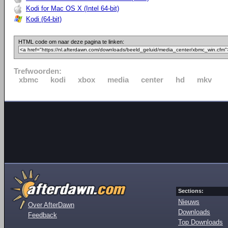
Kodi for Mac OS X (Intel 64-bit)
Kodi (64-bit)
HTML code om naar deze pagina te linken:
Trefwoorden:
xbmc
kodi
xbox
media
center
hd
mkv
Sections:
Nieuws
Over AfterDawn
Downloads
Feedback
Top Downloads