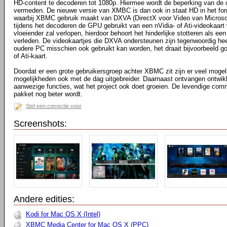
HD-content te decoderen tot 1080p. Hiermee wordt de beperking van de
vermeden. De nieuwe versie van XMBC is dan ook in staat HD in het fo
waarbij XBMC gebruik maakt van DXVA (DirectX voor Video van Microsoft)
tijdens het decoderen de GPU gebruikt van een nVidia- of Ati-videokaart
vloeiender zal verlopen, hierdoor behoort het hinderlijke stotteren als een 
verleden. De videokaartjes die DXVA ondersteunen zijn tegenwoordig he
oudere PC misschien ook gebruikt kan worden, het draait bijvoorbeeld g
of Ati-kaart.
Doordat er een grote gebruikersgroep achter XBMC zit zijn er veel moge
mogelijkheden ook met de dag uitgebreider. Daarnaast ontvangen ontwik
aanwezige functies, wat het project ook doet groeien. De levendige comm
pakket nog beter wordt.
Stel een correctie voor
Screenshots:
Andere edities:
Kodi for Mac OS X (Intel)
XBMC Media Center for Mac OS X (PPC)