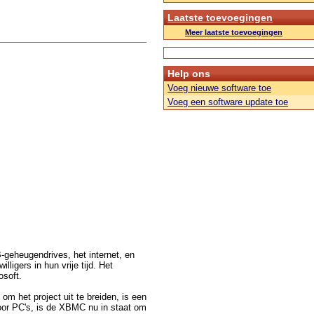
Laatste toevoegingen
Meer laatste toevoegingen
Help ons
Voeg nieuwe software toe
Voeg een software update toe
-geheugendrives, het internet, en
ligers in hun vrije tijd. Het
osoft.
m het project uit te breiden, is een
or PC's, is de XBMC nu in staat om