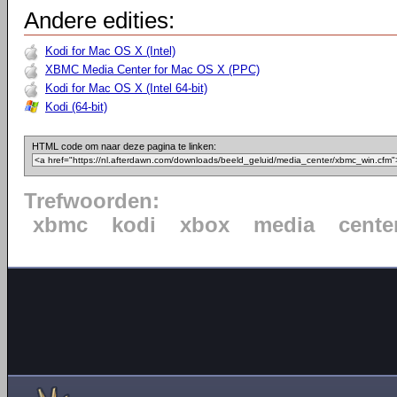
Andere edities:
Kodi for Mac OS X (Intel)
XBMC Media Center for Mac OS X (PPC)
Kodi for Mac OS X (Intel 64-bit)
Kodi (64-bit)
HTML code om naar deze pagina te linken:
Trefwoorden:
xbmc
kodi
xbox
media
cente