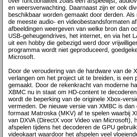
over functionaliteit zoals een afspeellijst, audio
en weersverwachting. Daarnaast zijn er ook dive
beschikbaar worden gemaakt door derden. Al
de meeste audio- en videobestandsformaten a
afbeeldingen weergeven van welke bron dan ook,
USB-geheugendrives, het internet, en via het
uit een hobby die gebezigd werd door vrijwilligers
programma wordt niet geproduceerd, goedgeke
Microsoft.
Door de veroudering van de hardware van de X
verlangen om het project uit te breiden, is een
gemaakt. Door de rekenkracht van moderne har
XBMC nu in staat om HD-content te decoderen
wordt de beperking van de originele Xbox-ver
vermeden. De nieuwe versie van XMBC is dan o
formaat Matroska (MKV) af te spelen waarbij
van DXVA (DirectX voor Video van Microsoft), hi
afspelen tijdens het decoderen de GPU gebruikt
videokaart waardoor het afspelen veel vloeiende