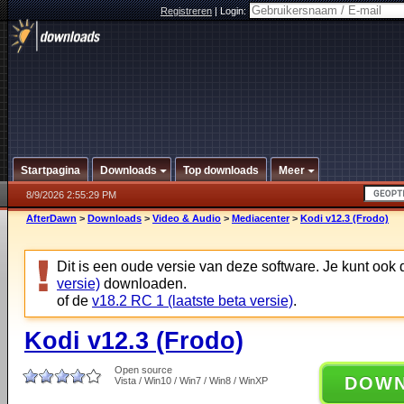
Registreren
|
Login:
Startpagina
Downloads
Top downloads
Meer
8/9/2026 2:55:29 PM
AfterDawn
>
Downloads
>
Video & Audio
>
Mediacenter
>
Kodi v12.3 (Frodo)
Dit is een oude versie van deze software. Je kunt ook
versie)
downloaden.
of de
v18.2 RC 1 (laatste beta versie)
.
Kodi v12.3 (Frodo)
Open source
DOW
Vista / Win10 / Win7 / Win8 / WinXP