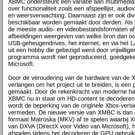
XBMC ondersteunt een variatie aan multimedia
over functionaliteit zoals een afspeellijst, audio
en weersverwachting. Daarnaast zijn er ook dive
beschikbaar worden gemaakt door derden. Al
de meeste audio- en videobestandsformaten a
afbeeldingen weergeven van welke bron dan ook,
USB-geheugendrives, het internet, en via het
uit een hobby die gebezigd werd door vrijwilligers
programma wordt niet geproduceerd, goedgeke
Microsoft.
Door de veroudering van de hardware van de X
verlangen om het project uit te breiden, is een
gemaakt. Door de rekenkracht van moderne har
XBMC nu in staat om HD-content te decoderen
wordt de beperking van de originele Xbox-ver
vermeden. De nieuwe versie van XMBC is dan o
formaat Matroska (MKV) af te spelen waarbij
van DXVA (DirectX voor Video van Microsoft), hi
afspelen tijdens het decoderen de GPU gebruikt