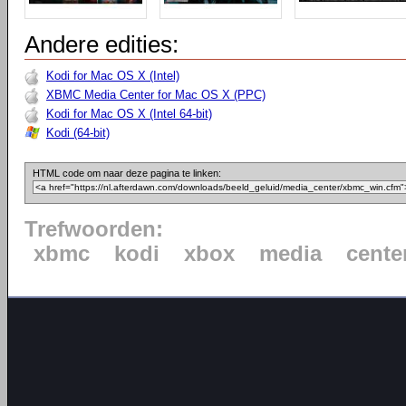
Andere edities:
Kodi for Mac OS X (Intel)
XBMC Media Center for Mac OS X (PPC)
Kodi for Mac OS X (Intel 64-bit)
Kodi (64-bit)
HTML code om naar deze pagina te linken:
Trefwoorden:
xbmc
kodi
xbox
media
cente