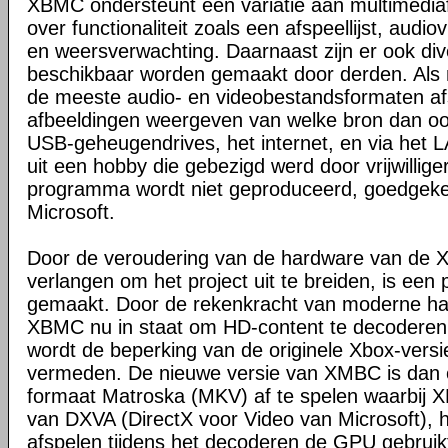
XBMC ondersteunt een variatie aan multimedia
over functionaliteit zoals een afspeellijst, audio
en weersverwachting. Daarnaast zijn er ook dive
beschikbaar worden gemaakt door derden. Al
de meeste audio- en videobestandsformaten a
afbeeldingen weergeven van welke bron dan ook,
USB-geheugendrives, het internet, en via het
uit een hobby die gebezigd werd door vrijwilligers
programma wordt niet geproduceerd, goedgeke
Microsoft.
Door de veroudering van de hardware van de X
verlangen om het project uit te breiden, is een
gemaakt. Door de rekenkracht van moderne har
XBMC nu in staat om HD-content te decoderen
wordt de beperking van de originele Xbox-ver
vermeden. De nieuwe versie van XMBC is dan o
formaat Matroska (MKV) af te spelen waarbij
van DXVA (DirectX voor Video van Microsoft), hi
afspelen tijdens het decoderen de GPU gebruikt