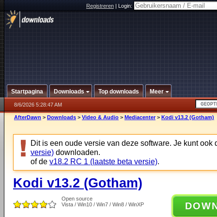
Registreren
|
Login:
Startpagina
Downloads
Top downloads
Meer
8/6/2026 5:28:47 AM
AfterDawn
>
Downloads
>
Video & Audio
>
Mediacenter
>
Kodi v13.2 (Gotham)
Dit is een oude versie van deze software. Je kunt ook
versie)
downloaden.
of de
v18.2 RC 1 (laatste beta versie)
.
Kodi v13.2 (Gotham)
Open source
DOW
Vista / Win10 / Win7 / Win8 / WinXP