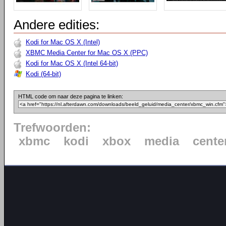
Andere edities:
Kodi for Mac OS X (Intel)
XBMC Media Center for Mac OS X (PPC)
Kodi for Mac OS X (Intel 64-bit)
Kodi (64-bit)
HTML code om naar deze pagina te linken:
Trefwoorden:
xbmc
kodi
xbox
media
cente