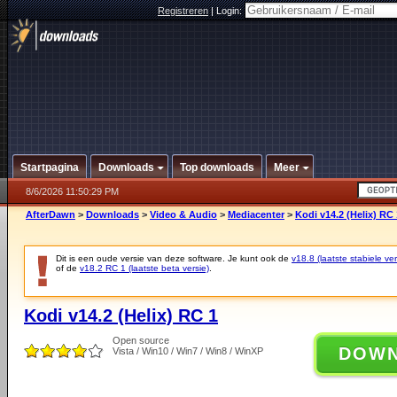
Registreren
|
Login:
Startpagina
Downloads
Top downloads
Meer
8/6/2026 11:50:29 PM
AfterDawn
>
Downloads
>
Video & Audio
>
Mediacenter
>
Kodi v14.2 (Helix) RC 
Dit is een oude versie van deze software. Je kunt ook de
v18.8 (laatste stabiele ver
of de
v18.2 RC 1 (laatste beta versie)
.
Kodi v14.2 (Helix) RC 1
Open source
DOW
Vista / Win10 / Win7 / Win8 / WinXP