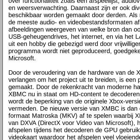
over functionaliteit zoals een afspeellijst, audio
en weersverwachting. Daarnaast zijn er ook dive
beschikbaar worden gemaakt door derden. Al
de meeste audio- en videobestandsformaten a
afbeeldingen weergeven van welke bron dan ook,
USB-geheugendrives, het internet, en via het
uit een hobby die gebezigd werd door vrijwilligers
programma wordt niet geproduceerd, goedgeke
Microsoft.
Door de veroudering van de hardware van de X
verlangen om het project uit te breiden, is een
gemaakt. Door de rekenkracht van moderne har
XBMC nu in staat om HD-content te decoderen
wordt de beperking van de originele Xbox-ver
vermeden. De nieuwe versie van XMBC is dan o
formaat Matroska (MKV) af te spelen waarbij
van DXVA (DirectX voor Video van Microsoft), hi
afspelen tijdens het decoderen de GPU gebruikt
videokaart waardoor het afspelen veel vloeiende