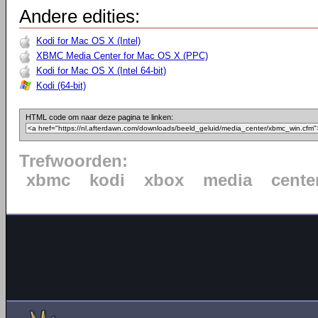
Andere edities:
Kodi for Mac OS X (Intel)
XBMC Media Center for Mac OS X (PPC)
Kodi for Mac OS X (Intel 64-bit)
Kodi (64-bit)
HTML code om naar deze pagina te linken:
Trefwoorden:
xbmc
kodi
xbox
media
cente