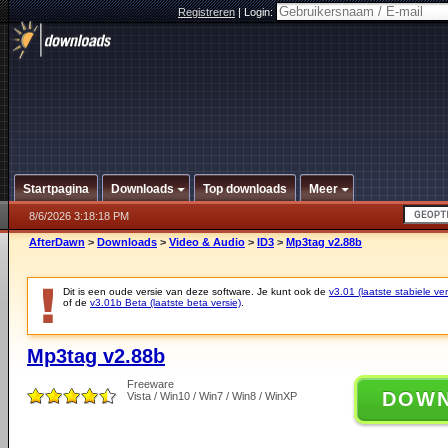
Registreren
|
Login:
Startpagina
Downloads
Top downloads
Meer
8/6/2026 3:18:18 PM
AfterDawn
>
Downloads
>
Video & Audio
>
ID3
>
Mp3tag v2.88b
Dit is een oude versie van deze software. Je kunt ook de
v3.01 (laatste stabiele ver
of de
v3.01b Beta (laatste beta versie)
.
Mp3tag v2.88b
Freeware
DOW
Vista / Win10 / Win7 / Win8 / WinXP