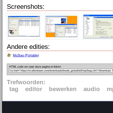
Screenshots:
Andere edities:
Mp3tag (Portable)
HTML code om naar deze pagina te linken:
Trefwoorden:
tag
editor
bewerken
audio
m