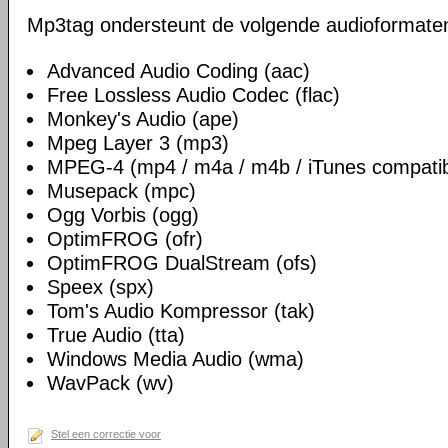
Mp3tag ondersteunt de volgende audioformate
Advanced Audio Coding (aac)
Free Lossless Audio Codec (flac)
Monkey's Audio (ape)
Mpeg Layer 3 (mp3)
MPEG-4 (mp4 / m4a / m4b / iTunes compatib
Musepack (mpc)
Ogg Vorbis (ogg)
OptimFROG (ofr)
OptimFROG DualStream (ofs)
Speex (spx)
Tom's Audio Kompressor (tak)
True Audio (tta)
Windows Media Audio (wma)
WavPack (wv)
Stel een correctie voor