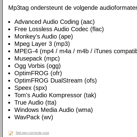
Mp3tag ondersteunt de volgende audioformate
Advanced Audio Coding (aac)
Free Lossless Audio Codec (flac)
Monkey's Audio (ape)
Mpeg Layer 3 (mp3)
MPEG-4 (mp4 / m4a / m4b / iTunes compatib
Musepack (mpc)
Ogg Vorbis (ogg)
OptimFROG (ofr)
OptimFROG DualStream (ofs)
Speex (spx)
Tom's Audio Kompressor (tak)
True Audio (tta)
Windows Media Audio (wma)
WavPack (wv)
Stel een correctie voor