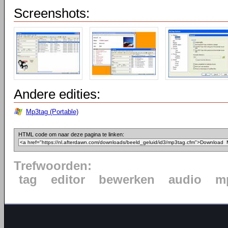
Screenshots:
Andere edities:
Mp3tag (Portable)
HTML code om naar deze pagina te linken:
Trefwoorden:
tag
editor
bewerken
audio
m