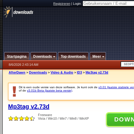
Registreren
|
Login:
Startpagina
Downloads
Top downloads
Meer
8/6/2026 2:43:14 AM
AfterDawn
>
Downloads
>
Video & Audio
>
ID3
>
Mp3tag v2.73d
Dit is een oude versie van deze software. Je kunt ook de
v3.01 (laatste stabiele ver
of de
v3.01b Beta (laatste beta versie)
.
Mp3tag v2.73d
Freeware
DOW
Vista / Win10 / Win7 / Win8 / WinXP