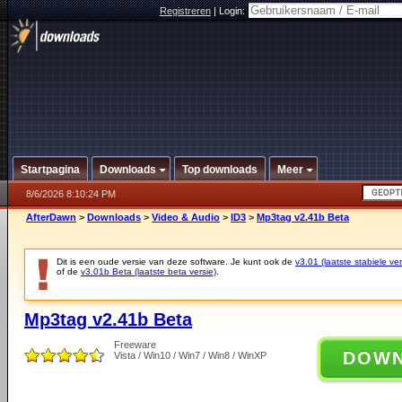
Registreren
|
Login:
Startpagina
Downloads
Top downloads
Meer
8/6/2026 8:10:24 PM
AfterDawn
>
Downloads
>
Video & Audio
>
ID3
>
Mp3tag v2.41b Beta
Dit is een oude versie van deze software. Je kunt ook de
v3.01 (laatste stabiele ver
of de
v3.01b Beta (laatste beta versie)
.
Mp3tag v2.41b Beta
Freeware
DOW
Vista / Win10 / Win7 / Win8 / WinXP