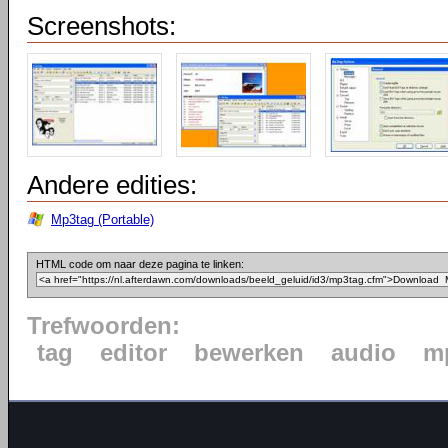
Screenshots:
Andere edities:
Mp3tag (Portable)
HTML code om naar deze pagina te linken:
Trefwoorden:
tag
editor
bewerken
audio
m