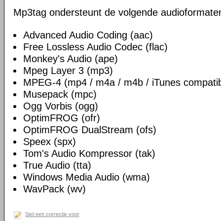
Mp3tag ondersteunt de volgende audioformate
Advanced Audio Coding (aac)
Free Lossless Audio Codec (flac)
Monkey's Audio (ape)
Mpeg Layer 3 (mp3)
MPEG-4 (mp4 / m4a / m4b / iTunes compatib
Musepack (mpc)
Ogg Vorbis (ogg)
OptimFROG (ofr)
OptimFROG DualStream (ofs)
Speex (spx)
Tom's Audio Kompressor (tak)
True Audio (tta)
Windows Media Audio (wma)
WavPack (wv)
Stel een correctie voor