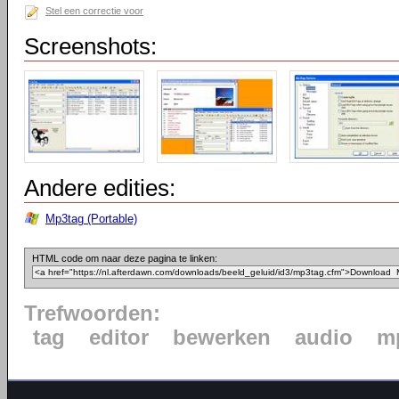
Stel een correctie voor
Screenshots:
Andere edities:
Mp3tag (Portable)
HTML code om naar deze pagina te linken:
Trefwoorden:
tag
editor
bewerken
audio
m