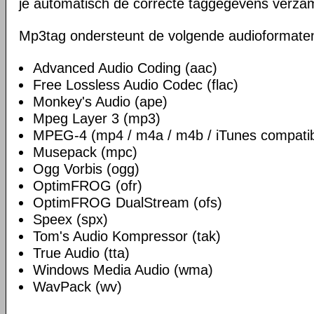
je automatisch de correcte taggegevens verzam
Mp3tag ondersteunt de volgende audioformate
Advanced Audio Coding (aac)
Free Lossless Audio Codec (flac)
Monkey's Audio (ape)
Mpeg Layer 3 (mp3)
MPEG-4 (mp4 / m4a / m4b / iTunes compatib
Musepack (mpc)
Ogg Vorbis (ogg)
OptimFROG (ofr)
OptimFROG DualStream (ofs)
Speex (spx)
Tom's Audio Kompressor (tak)
True Audio (tta)
Windows Media Audio (wma)
WavPack (wv)