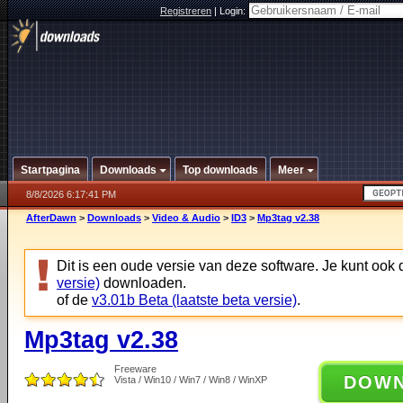
Registreren
|
Login:
Startpagina
Downloads
Top downloads
Meer
8/8/2026 6:17:41 PM
AfterDawn
>
Downloads
>
Video & Audio
>
ID3
>
Mp3tag v2.38
Dit is een oude versie van deze software. Je kunt ook
versie)
downloaden.
of de
v3.01b Beta (laatste beta versie)
.
Mp3tag v2.38
Freeware
DOW
Vista / Win10 / Win7 / Win8 / WinXP