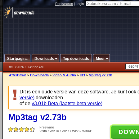
Registreren
|
Login:
Startpagina
Downloads
Top downloads
Meer
8/10/2026 10:49:22 AM
AfterDawn
>
Downloads
>
Video & Audio
>
ID3
>
Mp3tag v2.73b
Dit is een oude versie van deze software. Je kunt ook
versie)
downloaden.
of de
v3.01b Beta (laatste beta versie)
.
Mp3tag v2.73b
Freeware
DOW
Vista / Win10 / Win7 / Win8 / WinXP