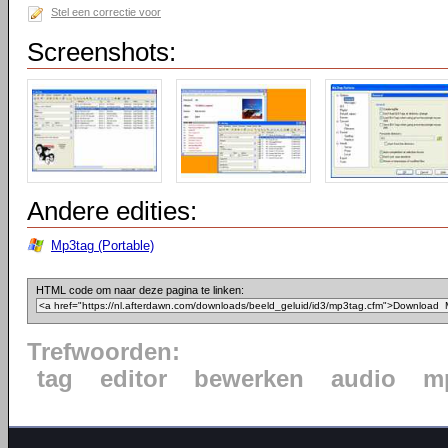
Stel een correctie voor
Screenshots:
Andere edities:
Mp3tag (Portable)
HTML code om naar deze pagina te linken:
Trefwoorden:
tag
editor
bewerken
audio
m