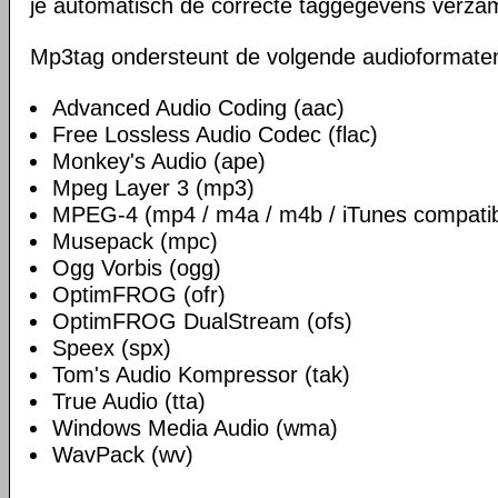
je automatisch de correcte taggegevens verzam
Mp3tag ondersteunt de volgende audioformate
Advanced Audio Coding (aac)
Free Lossless Audio Codec (flac)
Monkey's Audio (ape)
Mpeg Layer 3 (mp3)
MPEG-4 (mp4 / m4a / m4b / iTunes compatib
Musepack (mpc)
Ogg Vorbis (ogg)
OptimFROG (ofr)
OptimFROG DualStream (ofs)
Speex (spx)
Tom's Audio Kompressor (tak)
True Audio (tta)
Windows Media Audio (wma)
WavPack (wv)