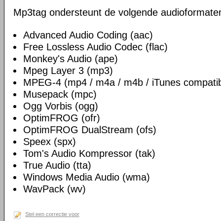
Mp3tag ondersteunt de volgende audioformate
Advanced Audio Coding (aac)
Free Lossless Audio Codec (flac)
Monkey's Audio (ape)
Mpeg Layer 3 (mp3)
MPEG-4 (mp4 / m4a / m4b / iTunes compatib
Musepack (mpc)
Ogg Vorbis (ogg)
OptimFROG (ofr)
OptimFROG DualStream (ofs)
Speex (spx)
Tom's Audio Kompressor (tak)
True Audio (tta)
Windows Media Audio (wma)
WavPack (wv)
Stel een correctie voor