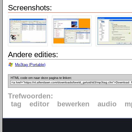
Screenshots:
Andere edities:
Mp3tag (Portable)
HTML code om naar deze pagina te linken:
Trefwoorden:
tag
editor
bewerken
audio
m