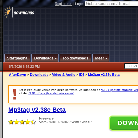
Registreren
|
Login:
Startpagina
Downloads
Top downloads
Meer
8/6/2026 8:55:23 PM
AfterDawn
>
Downloads
>
Video & Audio
>
ID3
>
Mp3tag v2.38c Beta
Dit is een oude versie van deze software. Je kunt ook de
v3.01 (laatste stabiele ver
of de
v3.01b Beta (laatste beta versie)
.
Mp3tag v2.38c Beta
Freeware
DOW
Vista / Win10 / Win7 / Win8 / WinXP