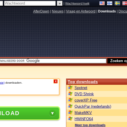
|
Wachtwoord kwijt
AfterDawn
|
Nieuws
|
Vraag en Antwoord
|
Downloads
|
Discu
Top downloads
X
sie)
downloaden.
Spotnet
DVD Shrink
coverXP Free
QuickPar (nederlands)
NLOAD
MakeMKV
HWiNFO64
Meer top downloads