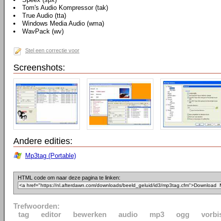
Tom's Audio Kompressor (tak)
True Audio (tta)
Windows Media Audio (wma)
WavPack (wv)
Stel een correctie voor
Screenshots:
Andere edities:
Mp3tag (Portable)
HTML code om naar deze pagina te linken:
Trefwoorden:
tag
editor
bewerken
audio
mp3
ogg
vorbi