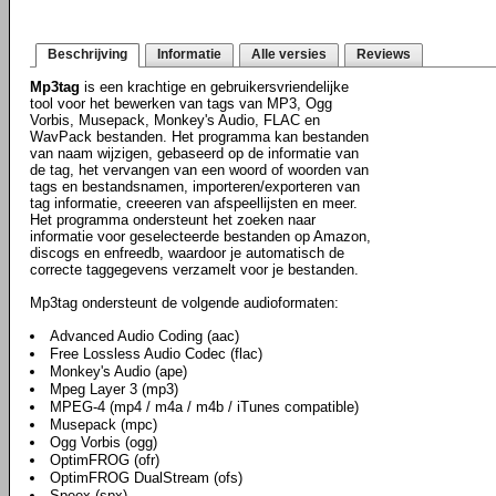
Beschrijving
Informatie
Alle versies
Reviews
Mp3tag
is een krachtige en gebruikersvriendelijke
tool voor het bewerken van tags van MP3, Ogg
Vorbis, Musepack, Monkey's Audio, FLAC en
WavPack bestanden. Het programma kan bestanden
van naam wijzigen, gebaseerd op de informatie van
de tag, het vervangen van een woord of woorden van
tags en bestandsnamen, importeren/exporteren van
tag informatie, creeeren van afspeellijsten en meer.
Het programma ondersteunt het zoeken naar
informatie voor geselecteerde bestanden op Amazon,
discogs en enfreedb, waardoor je automatisch de
correcte taggegevens verzamelt voor je bestanden.
Mp3tag ondersteunt de volgende audioformaten:
Advanced Audio Coding (aac)
Free Lossless Audio Codec (flac)
Monkey's Audio (ape)
Mpeg Layer 3 (mp3)
MPEG-4 (mp4 / m4a / m4b / iTunes compatible)
Musepack (mpc)
Ogg Vorbis (ogg)
OptimFROG (ofr)
OptimFROG DualStream (ofs)
Speex (spx)