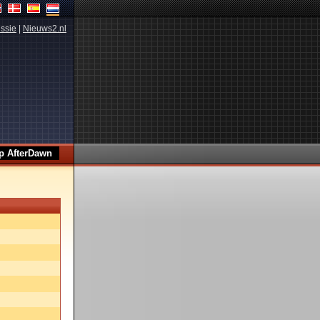
ssie
|
Nieuws2.nl