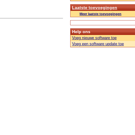
Laatste toevoegingen
Meer laatste toevoegingen
Help ons
Voeg nieuwe software toe
Voeg een software update toe