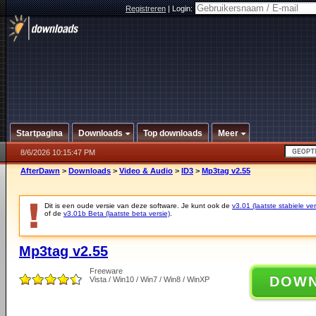
Registreren
|
Login:
Startpagina
Downloads
Top downloads
Meer
8/6/2026 10:15:47 PM
AfterDawn
>
Downloads
>
Video & Audio
>
ID3
>
Mp3tag v2.55
Dit is een oude versie van deze software. Je kunt ook de
v3.01 (laatste stabiele ver
of de
v3.01b Beta (laatste beta versie)
.
Mp3tag v2.55
Freeware
DOW
Vista / Win10 / Win7 / Win8 / WinXP