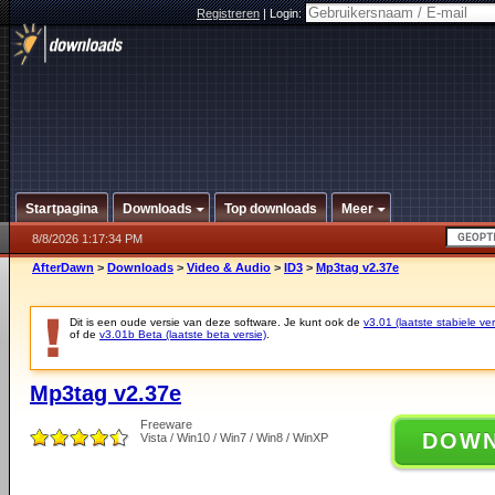
Registreren
|
Login:
Startpagina
Downloads
Top downloads
Meer
8/8/2026 1:17:34 PM
AfterDawn
>
Downloads
>
Video & Audio
>
ID3
>
Mp3tag v2.37e
Dit is een oude versie van deze software. Je kunt ook de
v3.01 (laatste stabiele ver
of de
v3.01b Beta (laatste beta versie)
.
Mp3tag v2.37e
Freeware
DOW
Vista / Win10 / Win7 / Win8 / WinXP