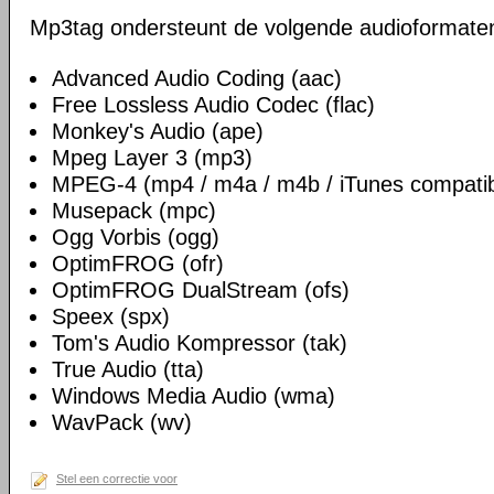
Mp3tag ondersteunt de volgende audioformate
Advanced Audio Coding (aac)
Free Lossless Audio Codec (flac)
Monkey's Audio (ape)
Mpeg Layer 3 (mp3)
MPEG-4 (mp4 / m4a / m4b / iTunes compatib
Musepack (mpc)
Ogg Vorbis (ogg)
OptimFROG (ofr)
OptimFROG DualStream (ofs)
Speex (spx)
Tom's Audio Kompressor (tak)
True Audio (tta)
Windows Media Audio (wma)
WavPack (wv)
Stel een correctie voor