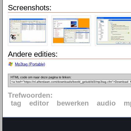
Screenshots:
Andere edities:
Mp3tag (Portable)
HTML code om naar deze pagina te linken:
Trefwoorden:
tag
editor
bewerken
audio
m