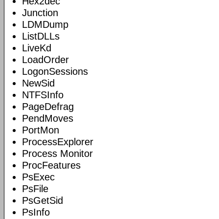
Hex2dec
Junction
LDMDump
ListDLLs
LiveKd
LoadOrder
LogonSessions
NewSid
NTFSInfo
PageDefrag
PendMoves
PortMon
ProcessExplorer
Process Monitor
ProcFeatures
PsExec
PsFile
PsGetSid
PsInfo