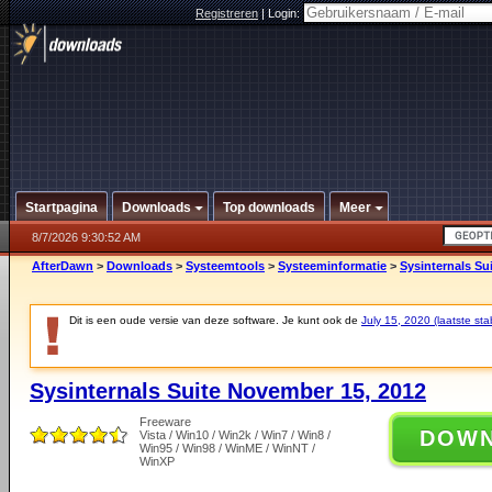
Registreren
|
Login:
Startpagina
Downloads
Top downloads
Meer
8/7/2026 9:30:52 AM
AfterDawn
>
Downloads
>
Systeemtools
>
Systeeminformatie
>
Sysinternals Su
Dit is een oude versie van deze software. Je kunt ook de
July 15, 2020 (laatste sta
Sysinternals Suite November 15, 2012
Freeware
DOW
Vista / Win10 / Win2k / Win7 / Win8 /
Win95 / Win98 / WinME / WinNT /
WinXP