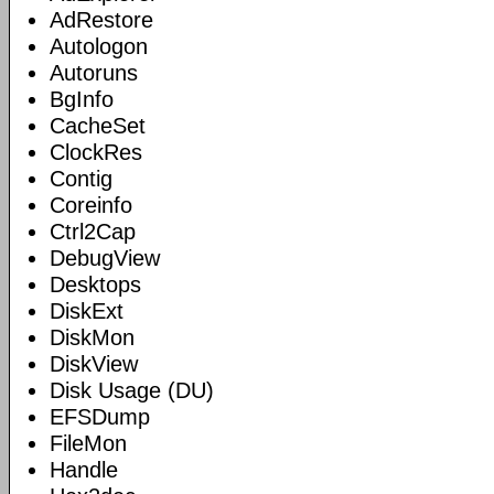
AdRestore
Autologon
Autoruns
BgInfo
CacheSet
ClockRes
Contig
Coreinfo
Ctrl2Cap
DebugView
Desktops
DiskExt
DiskMon
DiskView
Disk Usage (DU)
EFSDump
FileMon
Handle