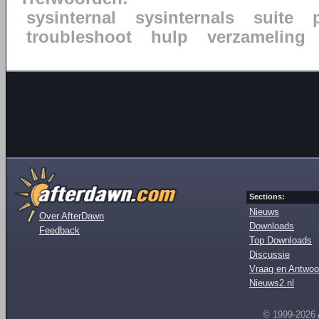
sysinternal
sysinternals
suite
troubleshoot
hulp
verzameling
Sections:
Nieuws
Over AfterDawn
Downloads
Feedback
Top Downloads
Discussie
Vraag en Antwoo
Nieuws2.nl
© 1999-2026