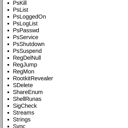
PsKill
PsList
PsLoggedOn
PsLogList
PsPasswd
PsService
PsShutdown
PsSuspend
RegDelNull
RegJump
RegMon
RootkitRevealer
SDelete
ShareEnum
ShellRunas
SigCheck
Streams
Strings
Sync