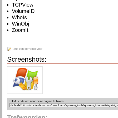
TCPView
VolumeID
WhoIs
WinObj
ZoomIt
Stel een correctie voor
Screenshots:
HTML code om naar deze pagina te linken:
Trefwoorden: