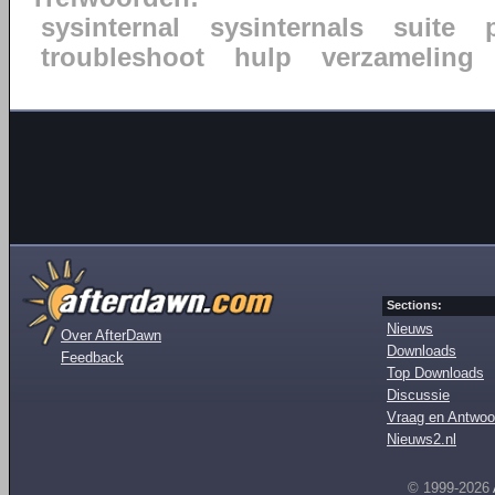
sysinternal
sysinternals
suite
troubleshoot
hulp
verzameling
Sections:
Nieuws
Over AfterDawn
Downloads
Feedback
Top Downloads
Discussie
Vraag en Antwoo
Nieuws2.nl
© 1999-2026