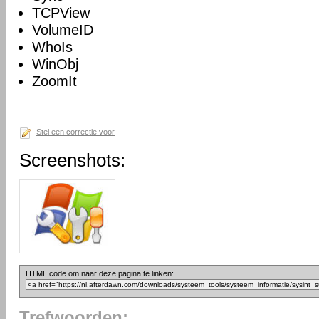
TCPView
VolumeID
WhoIs
WinObj
ZoomIt
Stel een correctie voor
Screenshots:
HTML code om naar deze pagina te linken:
Trefwoorden: