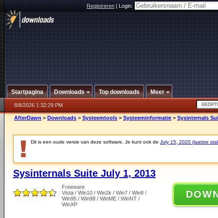
Registreren
|
Login:
Startpagina
Downloads
Top downloads
Meer
8/8/2026 1:32:29 PM
AfterDawn
>
Downloads
>
Systeemtools
>
Systeeminformatie
>
Sysinternals Sui
Dit is een oude versie van deze software. Je kunt ook de
July 15, 2020 (laatste sta
Sysinternals Suite July 1, 2013
Freeware
DOW
Vista / Win10 / Win2k / Win7 / Win8 /
Win95 / Win98 / WinME / WinNT /
WinXP