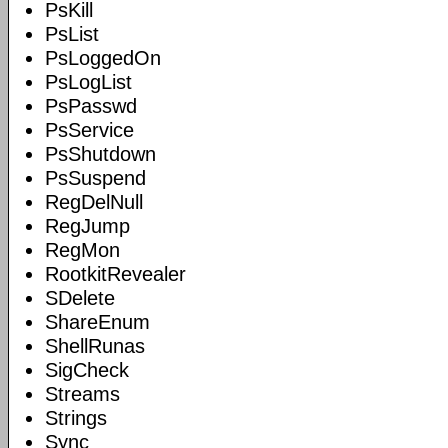
PsKill
PsList
PsLoggedOn
PsLogList
PsPasswd
PsService
PsShutdown
PsSuspend
RegDelNull
RegJump
RegMon
RootkitRevealer
SDelete
ShareEnum
ShellRunas
SigCheck
Streams
Strings
Sync