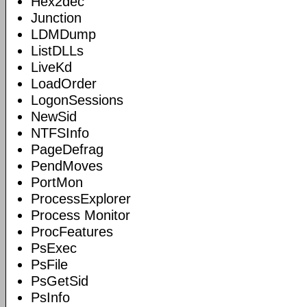
Hex2dec
Junction
LDMDump
ListDLLs
LiveKd
LoadOrder
LogonSessions
NewSid
NTFSInfo
PageDefrag
PendMoves
PortMon
ProcessExplorer
Process Monitor
ProcFeatures
PsExec
PsFile
PsGetSid
PsInfo