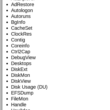
AdRestore
Autologon
Autoruns
BgInfo
CacheSet
ClockRes
Contig
Coreinfo
Ctrl2Cap
DebugView
Desktops
DiskExt
DiskMon
DiskView
Disk Usage (DU)
EFSDump
FileMon
Handle