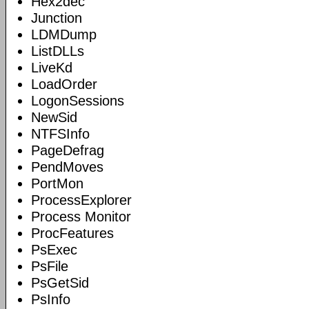
Hex2dec
Junction
LDMDump
ListDLLs
LiveKd
LoadOrder
LogonSessions
NewSid
NTFSInfo
PageDefrag
PendMoves
PortMon
ProcessExplorer
Process Monitor
ProcFeatures
PsExec
PsFile
PsGetSid
PsInfo