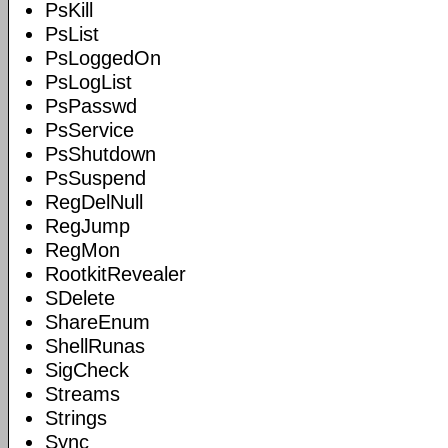
PsKill
PsList
PsLoggedOn
PsLogList
PsPasswd
PsService
PsShutdown
PsSuspend
RegDelNull
RegJump
RegMon
RootkitRevealer
SDelete
ShareEnum
ShellRunas
SigCheck
Streams
Strings
Sync