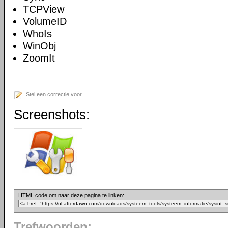
TCPView
VolumeID
WhoIs
WinObj
ZoomIt
Stel een correctie voor
Screenshots:
HTML code om naar deze pagina te linken:
Trefwoorden: