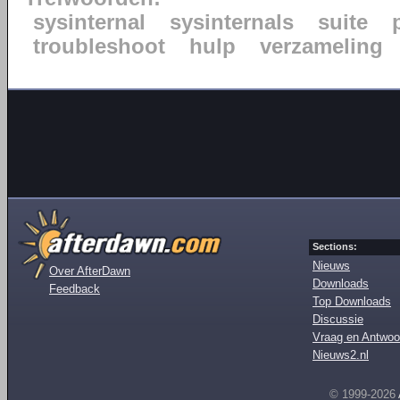
sysinternal
sysinternals
suite
troubleshoot
hulp
verzameling
Sections:
Nieuws
Over AfterDawn
Downloads
Feedback
Top Downloads
Discussie
Vraag en Antwoo
Nieuws2.nl
© 1999-2026