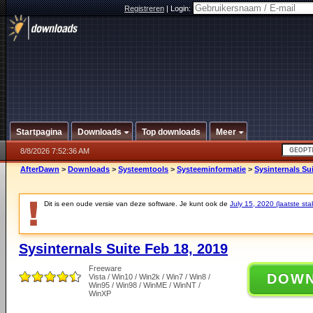
Registreren
|
Login:
Startpagina
Downloads
Top downloads
Meer
8/8/2026 7:52:36 AM
AfterDawn
>
Downloads
>
Systeemtools
>
Systeeminformatie
>
Sysinternals Su
Dit is een oude versie van deze software. Je kunt ook de
July 15, 2020 (laatste sta
Sysinternals Suite Feb 18, 2019
Freeware
DOW
Vista / Win10 / Win2k / Win7 / Win8 /
Win95 / Win98 / WinME / WinNT /
WinXP