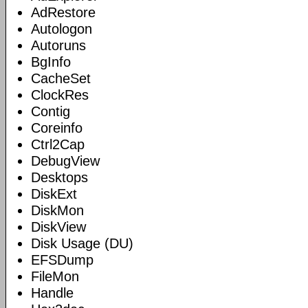
AdRestore
Autologon
Autoruns
BgInfo
CacheSet
ClockRes
Contig
Coreinfo
Ctrl2Cap
DebugView
Desktops
DiskExt
DiskMon
DiskView
Disk Usage (DU)
EFSDump
FileMon
Handle