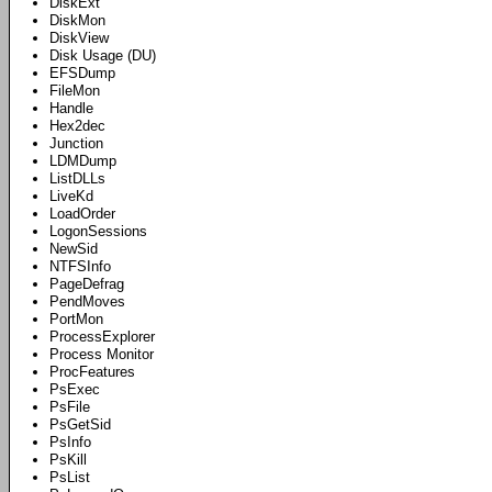
DiskExt
DiskMon
DiskView
Disk Usage (DU)
EFSDump
FileMon
Handle
Hex2dec
Junction
LDMDump
ListDLLs
LiveKd
LoadOrder
LogonSessions
NewSid
NTFSInfo
PageDefrag
PendMoves
PortMon
ProcessExplorer
Process Monitor
ProcFeatures
PsExec
PsFile
PsGetSid
PsInfo
PsKill
PsList