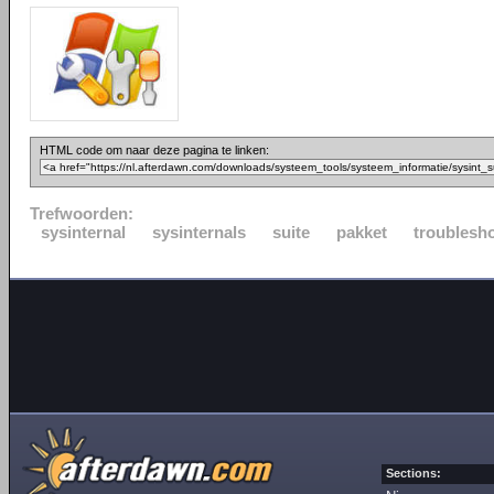
HTML code om naar deze pagina te linken:
Trefwoorden:
sysinternal
sysinternals
suite
pakket
troublesh
Sections: