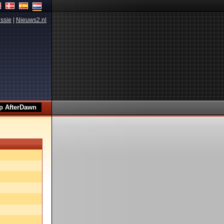
ssie
|
Nieuws2.nl