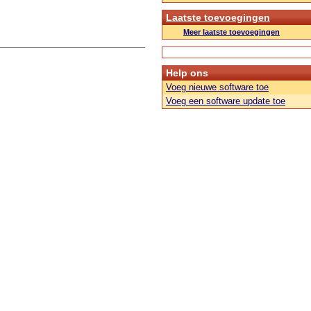
Laatste toevoegingen
Meer laatste toevoegingen
Help ons
Voeg nieuwe software toe
Voeg een software update toe