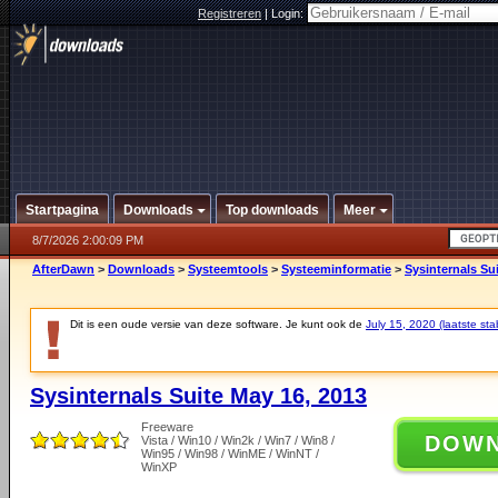
Registreren
|
Login:
Startpagina
Downloads
Top downloads
Meer
8/7/2026 2:00:09 PM
AfterDawn
>
Downloads
>
Systeemtools
>
Systeeminformatie
>
Sysinternals Su
Dit is een oude versie van deze software. Je kunt ook de
July 15, 2020 (laatste sta
Sysinternals Suite May 16, 2013
Freeware
DOW
Vista / Win10 / Win2k / Win7 / Win8 /
Win95 / Win98 / WinME / WinNT /
WinXP