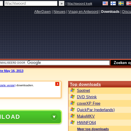
|
Wachtwoord kwijt
AfterDawn
|
Nieuws
|
Vraag en Antwoord
|
Downloads
|
Discu
ite May 16, 2013
Top downloads
X
biele versie)
downloaden.
Spotnet
DVD Shrink
coverXP Free
QuickPar (nederlands)
NLOAD
MakeMKV
HWiNFO64
Meer top downloads