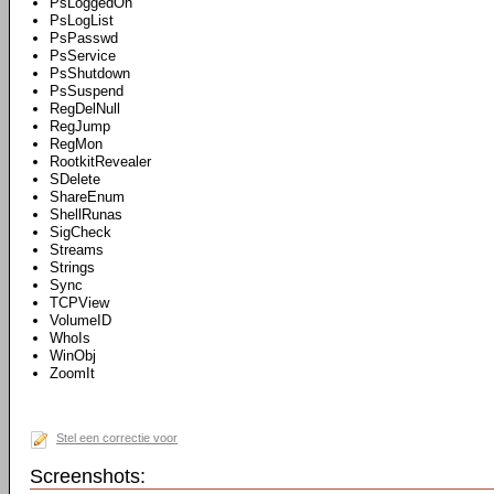
PsLoggedOn
PsLogList
PsPasswd
PsService
PsShutdown
PsSuspend
RegDelNull
RegJump
RegMon
RootkitRevealer
SDelete
ShareEnum
ShellRunas
SigCheck
Streams
Strings
Sync
TCPView
VolumeID
WhoIs
WinObj
ZoomIt
Stel een correctie voor
Screenshots: