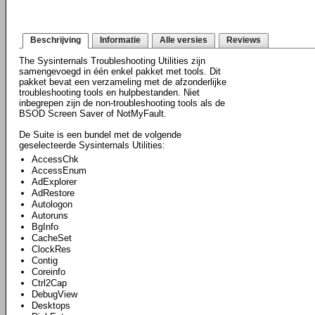
Beschrijving
Informatie
Alle versies
Reviews
The Sysinternals Troubleshooting Utilities zijn
samengevoegd in één enkel pakket met tools. Dit
pakket bevat een verzameling met de afzonderlijke
troubleshooting tools en hulpbestanden. Niet
inbegrepen zijn de non-troubleshooting tools als de
BSOD Screen Saver of NotMyFault.
De Suite is een bundel met de volgende
geselecteerde Sysinternals Utilities:
AccessChk
AccessEnum
AdExplorer
AdRestore
Autologon
Autoruns
BgInfo
CacheSet
ClockRes
Contig
Coreinfo
Ctrl2Cap
DebugView
Desktops