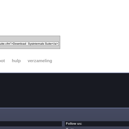
oot
hulp
verzameling
Follow us: