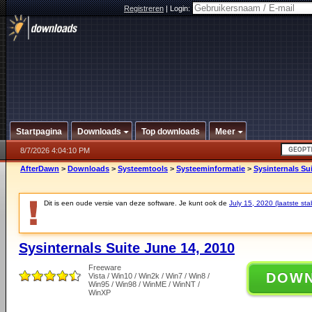
Registreren
|
Login:
Startpagina
Downloads
Top downloads
Meer
8/7/2026 4:04:10 PM
AfterDawn
>
Downloads
>
Systeemtools
>
Systeeminformatie
>
Sysinternals Su
Dit is een oude versie van deze software. Je kunt ook de
July 15, 2020 (laatste sta
Sysinternals Suite June 14, 2010
Freeware
DOW
Vista / Win10 / Win2k / Win7 / Win8 /
Win95 / Win98 / WinME / WinNT /
WinXP