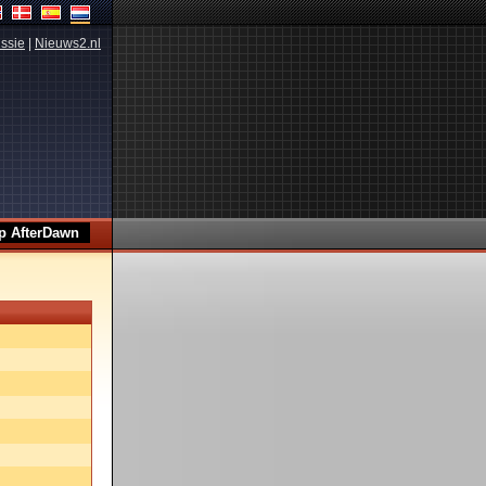
ssie
|
Nieuws2.nl