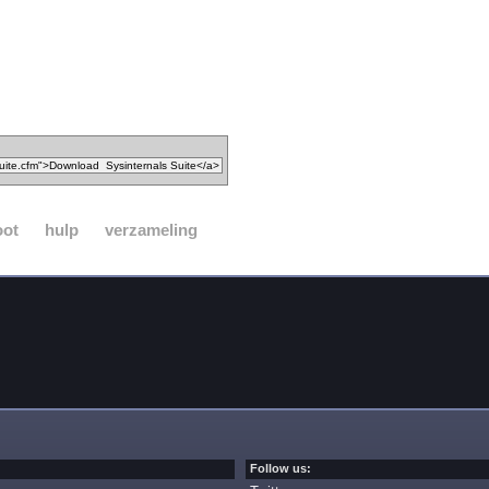
oot
hulp
verzameling
Follow us: