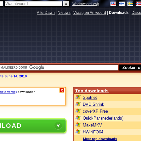
|
Wachtwoord kwijt
AfterDawn
|
Nieuws
|
Vraag en Antwoord
|
Downloads
|
Discu
ite June 14, 2010
Top downloads
X
biele versie)
downloaden.
Spotnet
DVD Shrink
coverXP Free
QuickPar (nederlands)
NLOAD
MakeMKV
HWiNFO64
Meer top downloads