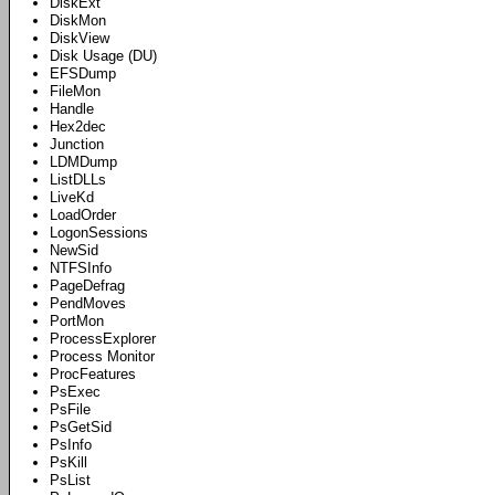
DiskExt
DiskMon
DiskView
Disk Usage (DU)
EFSDump
FileMon
Handle
Hex2dec
Junction
LDMDump
ListDLLs
LiveKd
LoadOrder
LogonSessions
NewSid
NTFSInfo
PageDefrag
PendMoves
PortMon
ProcessExplorer
Process Monitor
ProcFeatures
PsExec
PsFile
PsGetSid
PsInfo
PsKill
PsList