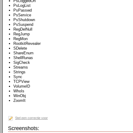
PsLoggedOn
PsLogList
PsPasswd
PsService
PsShutdown
PsSuspend
RegDelNull
RegJump
RegMon
RootkitRevealer
SDelete
ShareEnum
ShellRunas
SigCheck
Streams
Strings
Sync
TCPView
VolumeID
WhoIs
WinObj
ZoomIt
Stel een correctie voor
Screenshots: