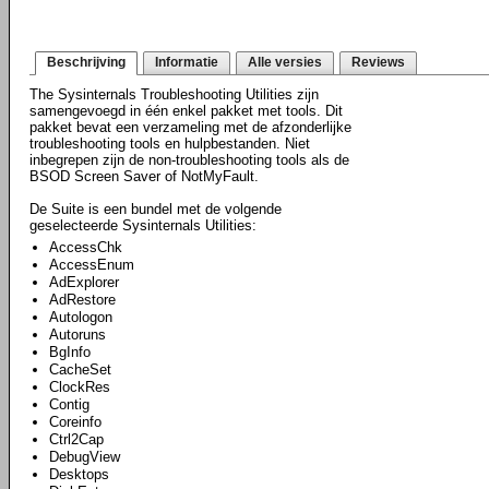
Beschrijving
Informatie
Alle versies
Reviews
The Sysinternals Troubleshooting Utilities zijn
samengevoegd in één enkel pakket met tools. Dit
pakket bevat een verzameling met de afzonderlijke
troubleshooting tools en hulpbestanden. Niet
inbegrepen zijn de non-troubleshooting tools als de
BSOD Screen Saver of NotMyFault.
De Suite is een bundel met de volgende
geselecteerde Sysinternals Utilities:
AccessChk
AccessEnum
AdExplorer
AdRestore
Autologon
Autoruns
BgInfo
CacheSet
ClockRes
Contig
Coreinfo
Ctrl2Cap
DebugView
Desktops