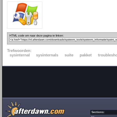
HTML code om naar deze pagina te linken:
Trefwoorden:
sysinternal
sysinternals
suite
pakket
troublesh
Sections: