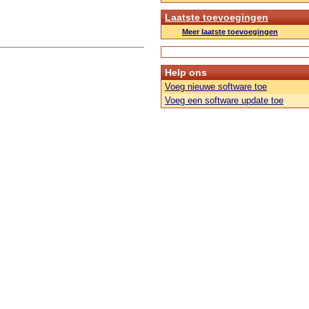
Laatste toevoegingen
Meer laatste toevoegingen
Help ons
Voeg nieuwe software toe
Voeg een software update toe