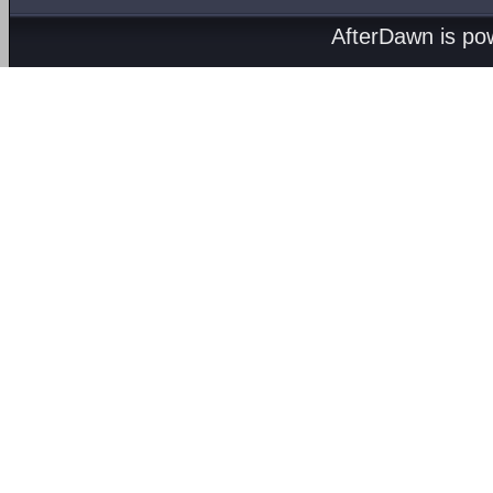
AfterDawn is p