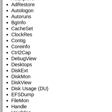
AdRestore
Autologon
Autoruns
BgInfo
CacheSet
ClockRes
Contig
Coreinfo
Ctrl2Cap
DebugView
Desktops
DiskExt
DiskMon
DiskView
Disk Usage (DU)
EFSDump
FileMon
Handle