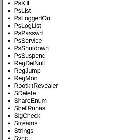
PsKill
PsList
PsLoggedOn
PsLogList
PsPasswd
PsService
PsShutdown
PsSuspend
RegDelNull
RegJump
RegMon
RootkitRevealer
SDelete
ShareEnum
ShellRunas
SigCheck
Streams
Strings
Sync