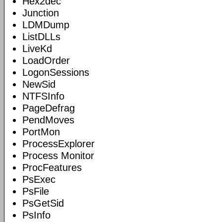
Hex2dec
Junction
LDMDump
ListDLLs
LiveKd
LoadOrder
LogonSessions
NewSid
NTFSInfo
PageDefrag
PendMoves
PortMon
ProcessExplorer
Process Monitor
ProcFeatures
PsExec
PsFile
PsGetSid
PsInfo