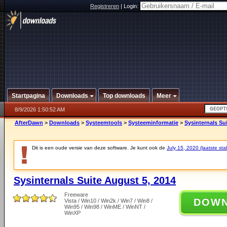
Registreren
|
Login:
Startpagina
Downloads
Top downloads
Meer
8/9/2026 1:50:52 AM
AfterDawn
>
Downloads
>
Systeemtools
>
Systeeminformatie
>
Sysinternals Su
Dit is een oude versie van deze software. Je kunt ook de
July 15, 2020 (laatste sta
Sysinternals Suite August 5, 2014
Freeware
DOW
Vista / Win10 / Win2k / Win7 / Win8 /
Win95 / Win98 / WinME / WinNT /
WinXP