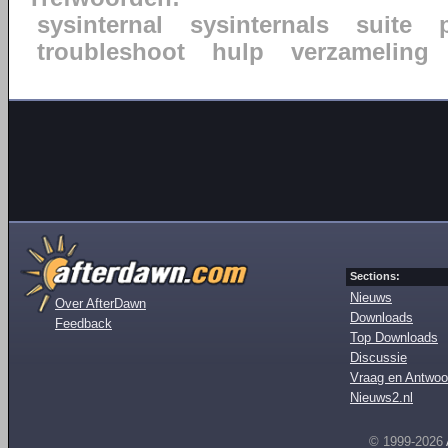
sysinternal
sysinternals
suite
troubleshoot
hulp
verzameling
Sections:
Nieuws
Over AfterDawn
Downloads
Feedback
Top Downloads
Discussie
Vraag en Antwoo
Nieuws2.nl
© 1999-2026