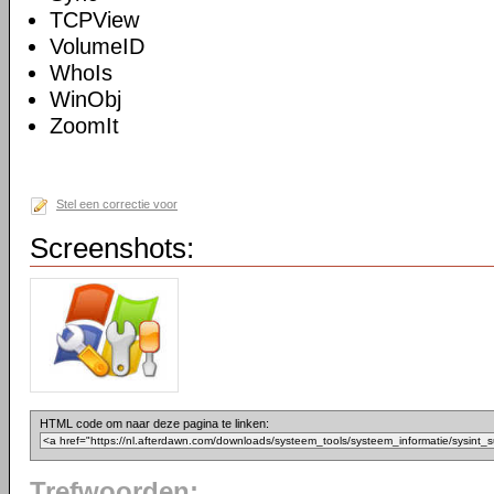
TCPView
VolumeID
WhoIs
WinObj
ZoomIt
Stel een correctie voor
Screenshots:
HTML code om naar deze pagina te linken:
Trefwoorden: