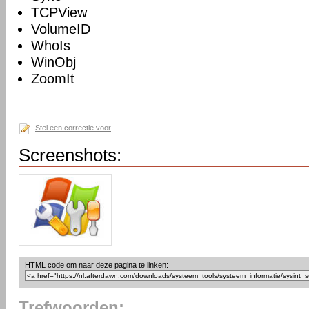
TCPView
VolumeID
WhoIs
WinObj
ZoomIt
Stel een correctie voor
Screenshots:
HTML code om naar deze pagina te linken:
Trefwoorden: