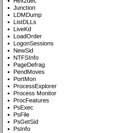
Hex2dec
Junction
LDMDump
ListDLLs
LiveKd
LoadOrder
LogonSessions
NewSid
NTFSInfo
PageDefrag
PendMoves
PortMon
ProcessExplorer
Process Monitor
ProcFeatures
PsExec
PsFile
PsGetSid
PsInfo