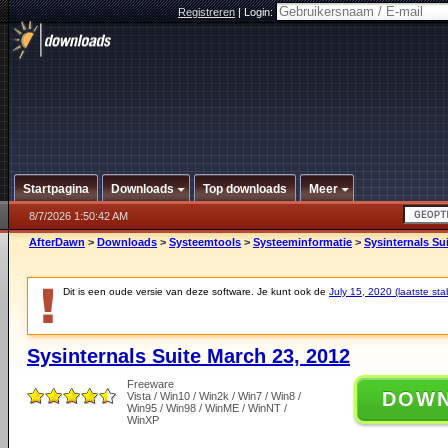
Registreren
|
Login:
Startpagina
Downloads
Top downloads
Meer
8/7/2026 1:50:42 AM
AfterDawn
>
Downloads
>
Systeemtools
>
Systeeminformatie
>
Sysinternals Su
Dit is een oude versie van deze software. Je kunt ook de
July 15, 2020 (laatste sta
Sysinternals Suite March 23, 2012
Freeware
DOW
Vista / Win10 / Win2k / Win7 / Win8 /
Win95 / Win98 / WinME / WinNT /
WinXP