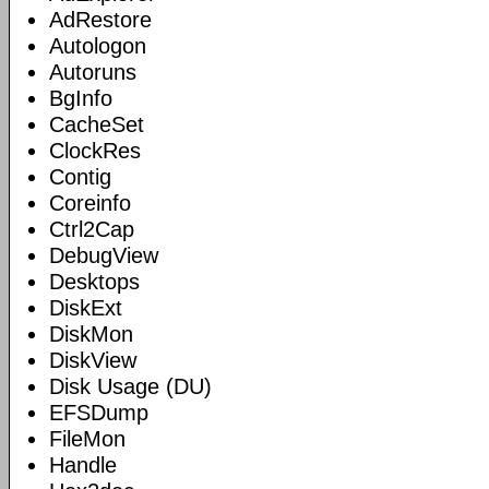
AdRestore
Autologon
Autoruns
BgInfo
CacheSet
ClockRes
Contig
Coreinfo
Ctrl2Cap
DebugView
Desktops
DiskExt
DiskMon
DiskView
Disk Usage (DU)
EFSDump
FileMon
Handle