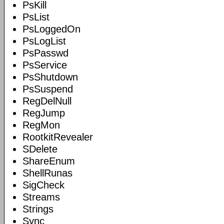
PsKill
PsList
PsLoggedOn
PsLogList
PsPasswd
PsService
PsShutdown
PsSuspend
RegDelNull
RegJump
RegMon
RootkitRevealer
SDelete
ShareEnum
ShellRunas
SigCheck
Streams
Strings
Sync