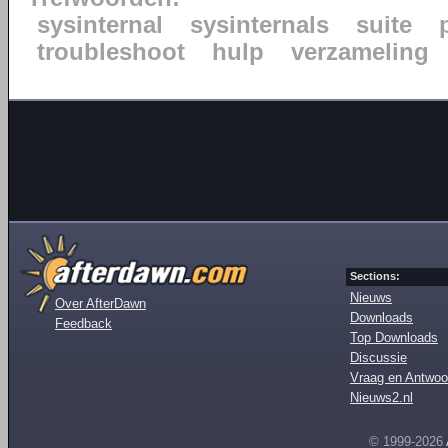
sysinternal
sysinternals
suite
troubleshoot
hulp
verzameling
Sections:
Nieuws
Over AfterDawn
Downloads
Feedback
Top Downloads
Discussie
Vraag en Antwoo
Nieuws2.nl
© 1999-2026