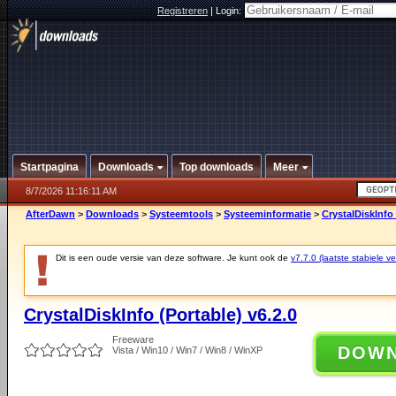
Registreren
|
Login:
Startpagina
Downloads
Top downloads
Meer
8/7/2026 11:16:11 AM
AfterDawn
>
Downloads
>
Systeemtools
>
Systeeminformatie
>
CrystalDiskInfo 
Dit is een oude versie van deze software. Je kunt ook de
v7.7.0 (laatste stabiele ve
CrystalDiskInfo (Portable) v6.2.0
Freeware
DOW
Vista / Win10 / Win7 / Win8 / WinXP