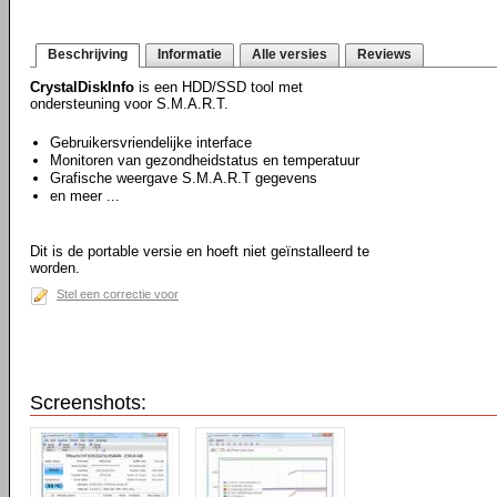
Beschrijving
Informatie
Alle versies
Reviews
CrystalDiskInfo
is een HDD/SSD tool met
ondersteuning voor S.M.A.R.T.
Gebruikersvriendelijke interface
Monitoren van gezondheidstatus en temperatuur
Grafische weergave S.M.A.R.T gegevens
en meer ...
Dit is de portable versie en hoeft niet geïnstalleerd te
worden.
Stel een correctie voor
Screenshots: