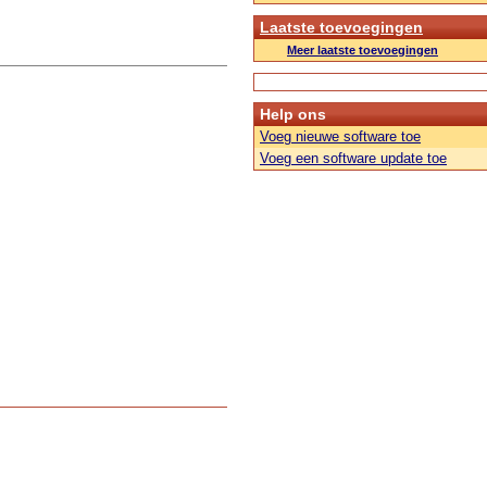
Laatste toevoegingen
Meer laatste toevoegingen
Help ons
Voeg nieuwe software toe
Voeg een software update toe