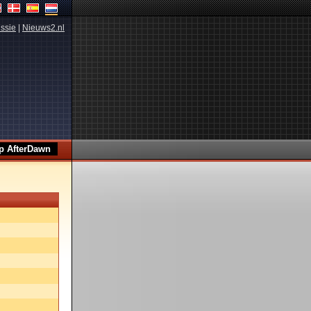
ssie
|
Nieuws2.nl