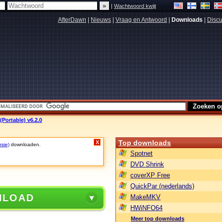
|
Wachtwoord kwijt
AfterDawn
|
Nieuws
|
Vraag en Antwoord
|
Downloads
|
Discu
(Portable) v6.2.0
Top downloads
X
rsie)
downloaden.
Spotnet
DVD Shrink
coverXP Free
QuickPar (nederlands)
NLOAD
MakeMKV
HWiNFO64
Meer top downloads