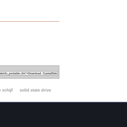
 schijf
solid state drive