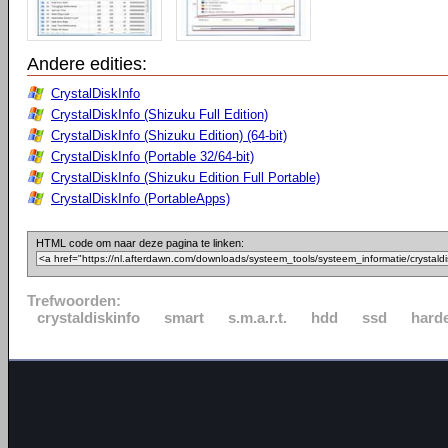
Andere edities:
CrystalDiskInfo
CrystalDiskInfo (Shizuku Full Edition)
CrystalDiskInfo (Shizuku Edition) (64-bit)
CrystalDiskInfo (Portable 32/64-bit)
CrystalDiskInfo (Shizuku Edition Full Portable)
CrystalDiskInfo (PortableApps)
HTML code om naar deze pagina te linken:
Trefwoorden:
crystaldiskinfo
smart
s.m.a.r.t.
hdd
ssd
harde