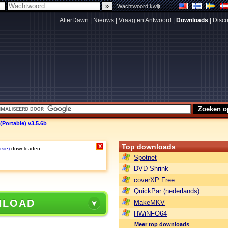
|
Wachtwoord kwijt
AfterDawn
|
Nieuws
|
Vraag en Antwoord
|
Downloads
|
Discu
(Portable) v3.5.6b
Top downloads
X
rsie)
downloaden.
Spotnet
DVD Shrink
coverXP Free
QuickPar (nederlands)
NLOAD
MakeMKV
HWiNFO64
Meer top downloads