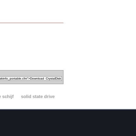
 schijf
solid state drive