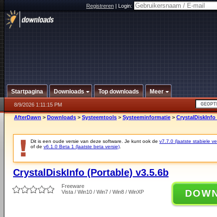
Registreren
|
Login:
Startpagina
Downloads
Top downloads
Meer
8/9/2026 1:11:15 PM
AfterDawn
>
Downloads
>
Systeemtools
>
Systeeminformatie
>
CrystalDiskInfo 
Dit is een oude versie van deze software. Je kunt ook de
v7.7.0 (laatste stabiele ve
of de
v6.1.0 Beta 1 (laatste beta versie)
.
CrystalDiskInfo (Portable) v3.5.6b
Freeware
DOW
Vista / Win10 / Win7 / Win8 / WinXP