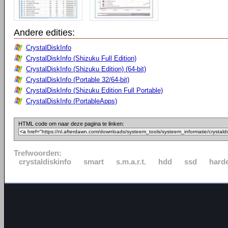
Andere edities:
CrystalDiskInfo
CrystalDiskInfo (Shizuku Full Edition)
CrystalDiskInfo (Shizuku Edition) (64-bit)
CrystalDiskInfo (Portable 32/64-bit)
CrystalDiskInfo (Shizuku Edition Full Portable)
CrystalDiskInfo (PortableApps)
HTML code om naar deze pagina te linken:
Trefwoorden:
crystaldiskinfo
smart
s.m.a.r.t.
hdd
ssd
harde