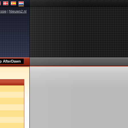
ssie
|
Nieuws2.nl