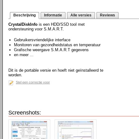
Beschrijving
Informatie
Alle versies
Reviews
CrystalDiskInfo
is een HDD/SSD tool met
ondersteuning voor S.M.A.R.T.
Gebruikersvriendelijke interface
Monitoren van gezondheidstatus en temperatuur
Grafische weergave S.M.A.R.T gegevens
en meer ...
Dit is de portable versie en hoeft niet geïnstalleerd te
worden.
Stel een correctie voor
Screenshots: