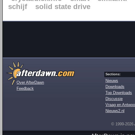
schijf
solid state drive
Sections:
Nieuws
Over AfterDawn
Downloads
Feedback
Top Downloads
Discussie
Vraag en Antwoo
Nieuws2.nl
© 1999-2026