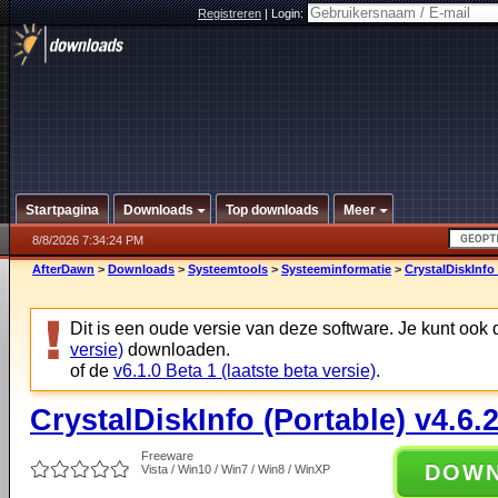
Registreren
|
Login:
Startpagina
Downloads
Top downloads
Meer
8/8/2026 7:34:24 PM
AfterDawn
>
Downloads
>
Systeemtools
>
Systeeminformatie
>
CrystalDiskInfo 
Dit is een oude versie van deze software. Je kunt ook
versie)
downloaden.
of de
v6.1.0 Beta 1 (laatste beta versie)
.
CrystalDiskInfo (Portable) v4.6.
Freeware
DOW
Vista / Win10 / Win7 / Win8 / WinXP