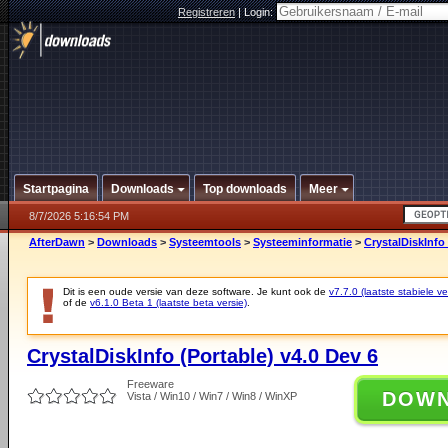
Registreren
|
Login:
Startpagina
Downloads
Top downloads
Meer
8/7/2026 5:16:54 PM
AfterDawn
>
Downloads
>
Systeemtools
>
Systeeminformatie
>
CrystalDiskInfo 
Dit is een oude versie van deze software. Je kunt ook de
v7.7.0 (laatste stabiele ve
of de
v6.1.0 Beta 1 (laatste beta versie)
.
CrystalDiskInfo (Portable) v4.0 Dev 6
Freeware
DOW
Vista / Win10 / Win7 / Win8 / WinXP