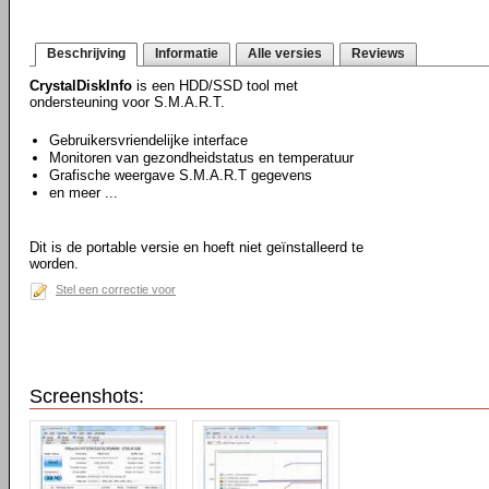
Beschrijving
Informatie
Alle versies
Reviews
CrystalDiskInfo
is een HDD/SSD tool met
ondersteuning voor S.M.A.R.T.
Gebruikersvriendelijke interface
Monitoren van gezondheidstatus en temperatuur
Grafische weergave S.M.A.R.T gegevens
en meer ...
Dit is de portable versie en hoeft niet geïnstalleerd te
worden.
Stel een correctie voor
Screenshots: