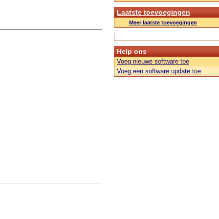
Laatste toevoegingen
Meer laatste toevoegingen
Help ons
Voeg nieuwe software toe
Voeg een software update toe