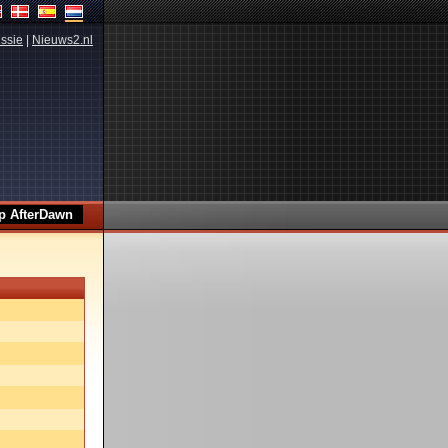
ssie
|
Nieuws2.nl