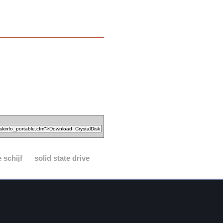
 schijf
solid state drive