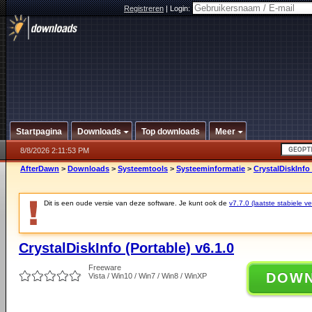
Registreren
|
Login:
Startpagina
Downloads
Top downloads
Meer
8/8/2026 2:11:53 PM
AfterDawn
>
Downloads
>
Systeemtools
>
Systeeminformatie
>
CrystalDiskInfo 
Dit is een oude versie van deze software. Je kunt ook de
v7.7.0 (laatste stabiele ve
CrystalDiskInfo (Portable) v6.1.0
Freeware
DOW
Vista / Win10 / Win7 / Win8 / WinXP