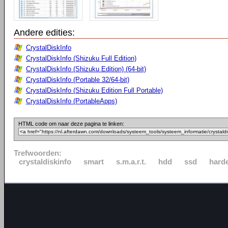
Andere edities:
CrystalDiskInfo
CrystalDiskInfo (Shizuku Full Edition)
CrystalDiskInfo (Shizuku Edition) (64-bit)
CrystalDiskInfo (Portable 32/64-bit)
CrystalDiskInfo (Shizuku Edition Full Portable)
CrystalDiskInfo (PortableApps)
HTML code om naar deze pagina te linken:
Trefwoorden:
crystaldiskinfo
smart
s.m.a.r.t.
hdd
ssd
harde