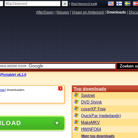
|
Wachtwoord kwijt
AfterDawn
|
Nieuws
|
Vraag en Antwoord
|
Downloads
|
Discu
(Portable) v6.1.0
Top downloads
X
rsie)
downloaden.
Spotnet
DVD Shrink
coverXP Free
QuickPar (nederlands)
NLOAD
MakeMKV
HWiNFO64
Meer top downloads