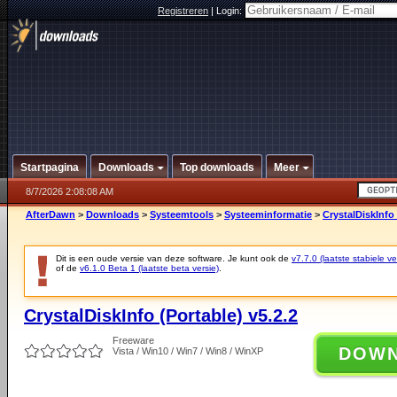
Registreren
|
Login:
Startpagina
Downloads
Top downloads
Meer
8/7/2026 2:08:08 AM
AfterDawn
>
Downloads
>
Systeemtools
>
Systeeminformatie
>
CrystalDiskInfo 
Dit is een oude versie van deze software. Je kunt ook de
v7.7.0 (laatste stabiele ve
of de
v6.1.0 Beta 1 (laatste beta versie)
.
CrystalDiskInfo (Portable) v5.2.2
Freeware
DOW
Vista / Win10 / Win7 / Win8 / WinXP