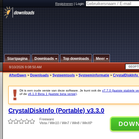
Registreren
|
Login:
Startpagina
Downloads
Top downloads
Meer
8/10/2026 9:08:50 AM
AfterDawn
>
Downloads
>
Systeemtools
>
Systeeminformatie
>
CrystalDiskInfo 
Dit is een oude versie van deze software. Je kunt ook de
v7.7.0 (laatste stabiele ve
of de
v6.1.0 Beta 1 (laatste beta versie)
.
CrystalDiskInfo (Portable) v3.3.0
Freeware
DOW
Vista / Win10 / Win7 / Win8 / WinXP